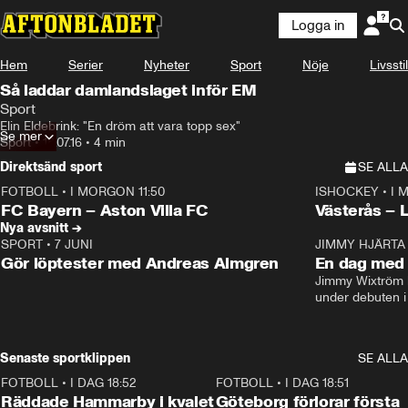
Logga in
Hem
Serier
Nyheter
Sport
Nöje
Livsstil
Så laddar damlandslaget inför EM
Sport
Elin Eldebrink: "En dröm att vara topp sex"
Se mer
Sport
•
18.07.16
•
4 min
Direktsänd sport
SE ALLA
FOTBOLL
•
I MORGON 11:50
ISHOCKEY
•
I 
Plus
Plus
FC Bayern – Aston Villa FC
Västerås – 
Nya avsnitt →
SPORT
•
7 JUNI
16:36
JIMMY HJÄRTA
Gör löptester med Andreas Almgren
En dag med 
Jimmy Wixtröm 
under debuten i
Senaste sportklippen
SE ALLA
FOTBOLL
•
I DAG 18:52
2:17
FOTBOLL
•
I DAG 18:51
Räddade Hammarby i kvalet
Göteborg förlorar första