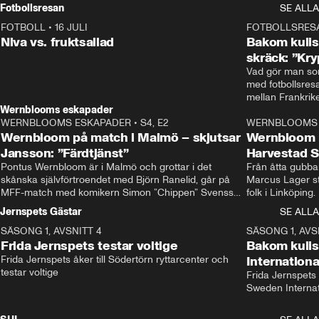
Rydström tar över
Fotbollsresan
SE ALLA
FOTBOLL
•
16 JULI
0:44
FOTBOLLSRES
Niva vs. fruktsallad
Bakom kulis
skräck: ”Kry
Vad gör man som
med fotbollsres
Wernblooms eskapader
WERNBLOOMS ESKAPADER
•
S4, E2
38:23
WERNBLOOMS 
Wernbloom på match i Malmö – skjutsar
Wernbloom 
Jansson: ”Färdtjänst”
Harvestad 
Pontus Wernbloom är i Malmö och grottar i det 
Från åtta gubbar 
skånska självförtroendet med Björn Ranelid, går på 
Marcus Lager sta
MFF-match med komikern Simon ”Chippen” Svensson 
folk i Linköping
och hjälper skadade stjärnbacken Pontus Jansson 
och Wernbloom kl
Jernspets Gästar
SE ALLA
hem. 
SÄSONG 1, AVSNITT 4
13:37
SÄSONG 1, AVS
Frida Jernspets testar voltige
Bakom kuli
Frida Jernspets åker till Södertörn ryttarcenter och 
Internation
testar voltige
Frida Jernspets 
Sweden Interna