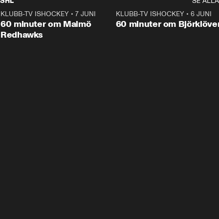
SHL
SE ALLA
KLUBB-TV ISHOCKEY
•
7 JUNI
1:02:53
KLUBB-TV ISHOCKEY
•
6 JUNI
1:0
Plus
60 minuter om Malmö
60 minuter om Björklöve
Redhawks