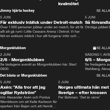
kvalmötet
Jimmy hjärta hockey
SE ALLA
5 JUNI
11:14
5 JUNI
Får exklusiv inblick under Detroit-match
Så förvandl
Över 1 000 personer jobbar under en match, för att få 
Otroliga jobbet
allt att gå runt i Little Ceasars Arena i Detroit. Vi har 
fått en exklusiv inblick i hur allt fungerar inför och 
under match i världens bästa hockeyliga
Morgonklubben
SE ALLA
2 JUNI
SÄSONG 1, AVSN
2/6 - Morgonklubben
8/5 – Morg
Se tisdagens avsnitt av Morgonklubben här. Start 
Se fredagens av
09.00. 
Det bästa ur Morgonklubben
SE ALLA
5 JUNI
0:44
2 JUNI
Axén: ”Alla tror att jag
Norges ultimata hån mot
ogillar Rydström”
Sverige – efter krossen
Hör Alexander Axén och Pontus 
Per Bohman: ”Det är värre”
Wernbloom om att Kalle Karlsson får 
sparken från Bajen och att Henrik 