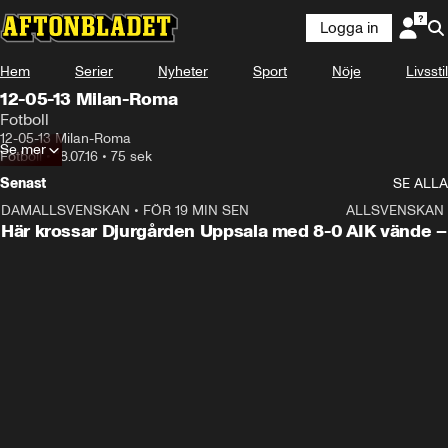
Logga in
Hem
Serier
Nyheter
Sport
Nöje
Livsstil
12-05-13 Milan-Roma
Fotboll
12-05-13 Milan-Roma
Se mer
Fotboll
•
18.07.16
•
75 sek
Senast
SE ALLA
DAMALLSVENSKAN
•
FÖR 19 MIN SEN
1:39
ALLSVENSKAN
Här krossar Djurgården Uppsala med 8-0
AIK vände – 