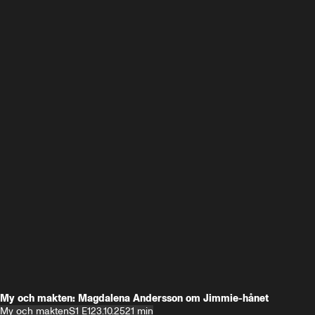
My och makten: Magdalena Andersson om Jimmie-hånet
My och makten
S1 E1
23.10.25
21 min