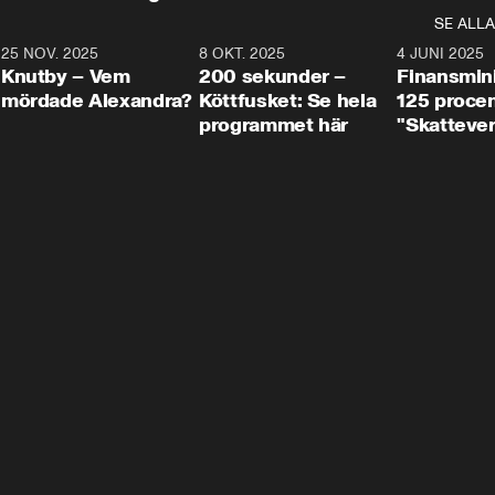
SE ALLA
3
25 NOV. 2025
31:05
8 OKT. 2025
4:29
4 JUNI 2025
Knutby – Vem
200 sekunder –
Finansmin
mördade Alexandra?
Köttfusket: Se hela
125 procent
programmet här
"Skattever
viktig uppg