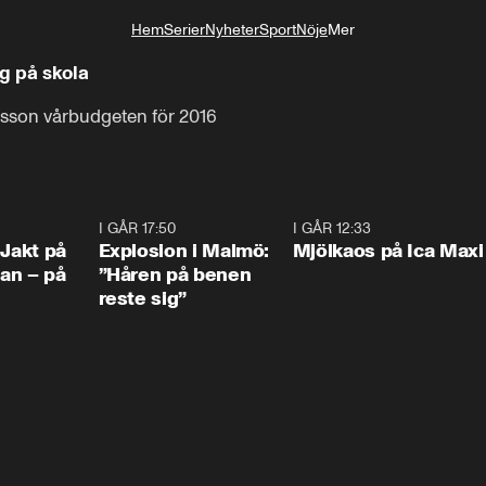
Hem
Serier
Nyheter
Sport
Nöje
Mer
Livsstil
g på skola
sson vårbudgeten för 2016
0:33
I GÅR 17:50
1:10
I GÅR 12:33
0:2
 Jakt på
Explosion i Malmö:
Mjölkaos på Ica Maxi
an – på
”Håren på benen
reste sig”