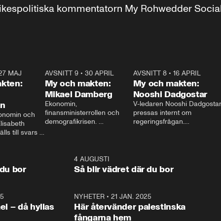
r inrikespolitiska kommentatorn My Rohwedder Soci
27 MAJ
3:51
AVSNITT 9
•
30 APRIL
24:00
AVSNITT 8
•
16 APRIL
25:1
kten:
My och makten:
My och makten:
Mikael Damberg
Nooshi Dadgostar
on
Ekonomin, 
V-ledaren Nooshi Dadgostar
finansministerrollen och 
pressas internt om 
onomin och 
demografikrisen. 
regeringsfrågan.

lisabeth 
Oppositionen ställs till svars 
I Aftonbladets 
ls till svars 
när Socialdemokraternas 
partiledarutfrågning ”My 
stern gästar 
Mikael Damberg gästar My 
och Makten” sätter hon ner 
My och Makten. 
och Makten. 
foten mot kritikerna:

1:06
4 AUGUSTI
1:0
– Vi ställer upp i val. Ska vi 
 du bor
Så blir vädret där du bor
vara med så sitter vi förstås 
25
1:22
NYHETER
•
21 JAN. 2025
0:5
ael – då hyllas
Här återvänder palestinska
fångarna hem