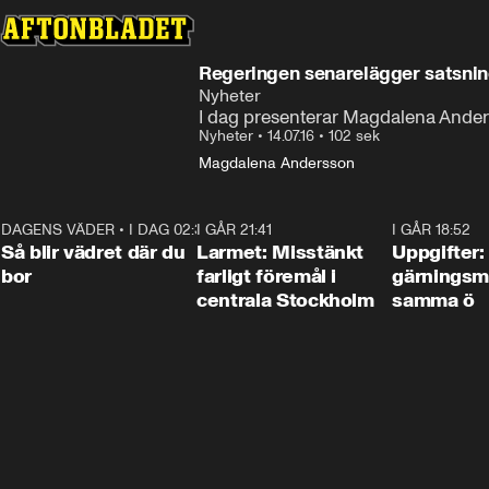
Regeringen senarelägger satsnin
Nyheter
I dag presenterar Magdalena Ander
Nyheter
•
14.07.16
•
102 sek
Magdalena Andersson
DAGENS VÄDER
•
I DAG 02:30
1:06
I GÅR 21:41
0:35
I GÅR 18:52
Så blir vädret där du
Larmet: Misstänkt
Uppgifter:
bor
farligt föremål i
gärningsm
centrala Stockholm
samma ö