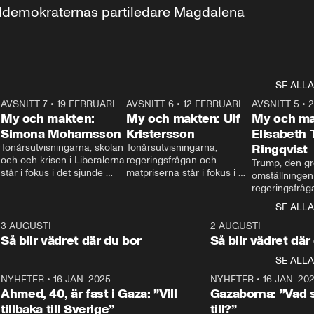
aldemokraternas partiledare Magdalena 
SE ALLA
7
AVSNITT 7
•
19 FEBRUARI
24:30
AVSNITT 6
•
12 FEBRUARI
27:30
AVSNITT 5
•
My och makten:
My och makten: Ulf
My och ma
Simona Mohamsson
Kristersson
Elisabeth
 
Tonårsutvisningarna, skolan 
Tonårsutvisningarna, 
Ringqvist
och och krisen i Liberalerna 
regeringsfrågan och 
Trump, den gr
står i fokus i det sjunde 
matpriserna står i fokus i 
omställningen
avsnittet av ”My och 
det sjätte avsnittet av ”My 
regeringsfråga
makten”. Se när 
och makten”. Se när 
centrum i det 
SE ALLA
Aftonbladets inrikespolitiska 
Aftonbladets inrikespolitiska 
avsnittet av ”
kommentator My 
kommentator My 
6
3 AUGUSTI
1:06
2 AUGUSTI
Makten”. Se nä
Rohwedder ställer 
Rohwedder ställer 
Så blir vädret där du bor
Så blir vädret där
Aftonbladets in
utbildnings- och 
statsminister Ulf Kristersson 
kommentator 
SE ALLA
integrationsminister Simona 
till svars.
Rohwedder stäl
Mohamsson till svars.
Centerpartiets
2
NYHETER
•
16 JAN. 2025
1:01
NYHETER
•
16 JAN. 20
Thand Ring till
Ahmed, 40, är fast i Gaza: ”Vill
Gazaborna: ”Vad s
tillbaka till Sverige”
till?”