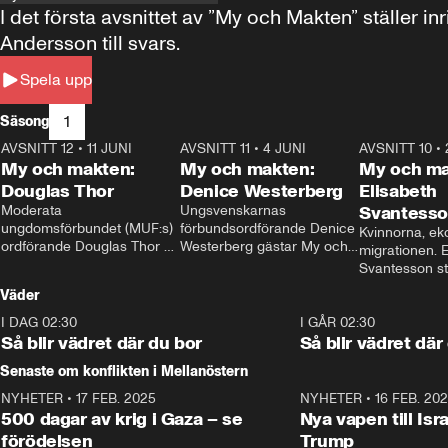
I det första avsnittet av ”My och Makten” ställe
Andersson till svars.
Spela upp
1
Säsong
AVSNITT 12
•
11 JUNI
26:27
AVSNITT 11
•
4 JUNI
23:40
AVSNITT 10
•
My och makten:
My och makten:
My och ma
Douglas Thor
Denice Westerberg
Elisabeth
Moderata 
Ungsvenskarnas 
Svantess
ungdomsförbundet (MUF:s) 
förbundsordförande Denice 
Kvinnorna, ek
ordförande Douglas Thor 
Westerberg gästar My och 
migrationen. E
gästar My och makten. I 
makten. I avsnittet 
Svantesson stäl
avsnittet diskuteras 
diskuteras migrationsfrågan 
när finansmini
Väder
tonårsutvisningarna och hur 
och hur SD ska locka 
Moderaterna ska locka 
kvinnliga väljare. 
I DAG 02:30
1:06
I GÅR 02:30
väljare till valet i höst. 
Så blir vädret där du bor
Så blir vädret där
Senaste om konflikten i Mellanöstern
NYHETER
•
17 FEB. 2025
0:45
NYHETER
•
16 FEB. 20
500 dagar av krig i Gaza – se
Nya vapen till Isr
förödelsen
Trump