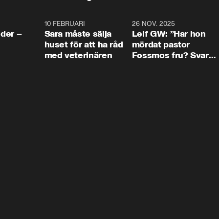
4:24
10 FEBRUARI
4:13
26 NOV. 2025
8:1
der –
Sara måste sälja
Leif GW: ”Har hon
huset för att ha råd
mördat pastor
med veterinären
Fossmos fru? Svar
nej.”