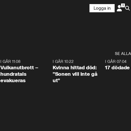
Logga in
SE ALLA
4
I GÅR 11:08
0:27
I GÅR 10:22
1:12
I GÅR 07:04
Vulkanutbrott –
Kvinna hittad död:
17 dödade 
hundratals
”Sonen vill inte gå
evakueras
ut”