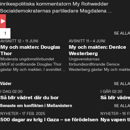
inrikespolitiska kommentatorn My Rohwedder 
Socialdemokraternas partiledare Magdalena 
Andersson till svars.
1
SE ALLA
AVSNITT 12
•
11 JUNI
26:27
AVSNITT 11
•
4 JUNI
2
My och makten: Douglas
My och makten: Denice
Thor
Westerberg
Moderata ungdomsförbundet 
Ungsvenskarnas 
(MUF:s) ordförande Douglas Thor 
förbundsordförande Denice 
gästar My och makten. I avsnittet 
Westerberg gästar My och makten.
diskuteras tonårsutvisningarna och 
avsnittet diskuteras migrationsfrå
hur Moderaterna ska locka väljare till 
och hur SD ska locka kvinnliga 
Väder
SE ALLA
valet i höst. 
väljare. 
I DAG 02:30
1:06
I GÅR 02:30
Så blir vädret där du bor
Så blir vädr
Senaste om konflikten i Mellanöstern
SE ALLA
NYHETER
•
17 FEB. 2025
0:45
NYHETER
•
16 F
500 dagar av krig i Gaza – se förödelsen
Nya vapen ti