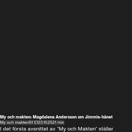
My och makten: Magdalena Andersson om Jimmie-hånet
My och makten
S1 E1
23.10.25
21 min
I det första avsnittet av ”My och Makten” ställer 