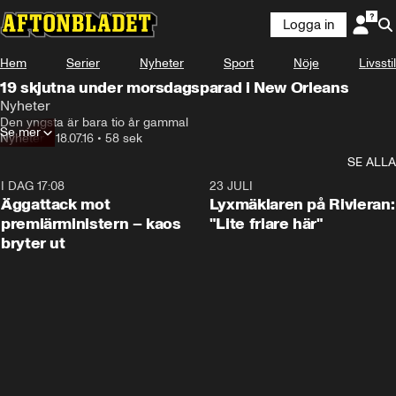
Logga in
Hem
Serier
Nyheter
Sport
Nöje
Livsstil
19 skjutna under morsdagsparad i New Orleans
Nyheter
Den yngsta är bara tio år gammal
Se mer
Nyheter
•
18.07.16
•
58 sek
SE ALLA
I DAG 17:08
0:37
23 JULI
Äggattack mot
Lyxmäklaren på Rivieran:
premiärministern – kaos
"Lite friare här"
bryter ut