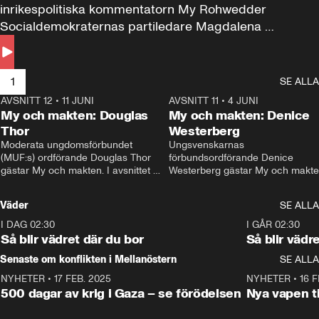
inrikespolitiska kommentatorn My Rohwedder 
Socialdemokraternas partiledare Magdalena 
Andersson till svars.
1
SE ALLA
AVSNITT 12
•
11 JUNI
26:27
AVSNITT 11
•
4 JUNI
2
My och makten: Douglas
My och makten: Denice
Thor
Westerberg
Moderata ungdomsförbundet 
Ungsvenskarnas 
(MUF:s) ordförande Douglas Thor 
förbundsordförande Denice 
gästar My och makten. I avsnittet 
Westerberg gästar My och makten.
diskuteras tonårsutvisningarna och 
avsnittet diskuteras migrationsfrå
hur Moderaterna ska locka väljare till 
och hur SD ska locka kvinnliga 
Väder
SE ALLA
valet i höst. 
väljare. 
I DAG 02:30
1:06
I GÅR 02:30
Så blir vädret där du bor
Så blir vädr
Senaste om konflikten i Mellanöstern
SE ALLA
NYHETER
•
17 FEB. 2025
0:45
NYHETER
•
16 F
500 dagar av krig i Gaza – se förödelsen
Nya vapen ti