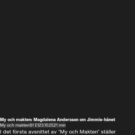
My och makten: Magdalena Andersson om Jimmie-hånet
My och makten
S1 E1
23.10.25
21 min
I det första avsnittet av ”My och Makten” ställer 