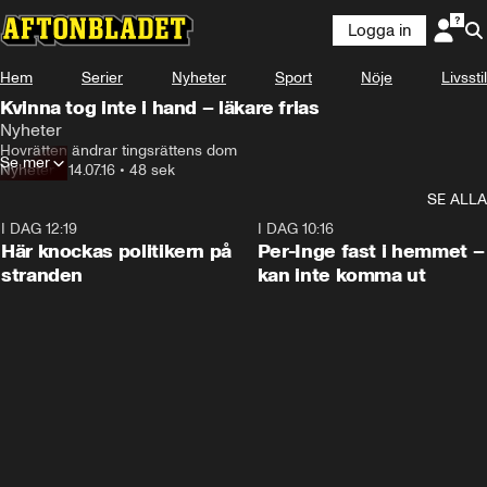
Logga in
Hem
Serier
Nyheter
Sport
Nöje
Livsstil
Kvinna tog inte i hand – läkare frias
Nyheter
Hovrätten ändrar tingsrättens dom
Se mer
Nyheter
•
14.07.16
•
48 sek
SE ALLA
I DAG 12:19
0:45
I DAG 10:16
Här knockas politikern på
Per-Inge fast i hemmet –
stranden
kan inte komma ut