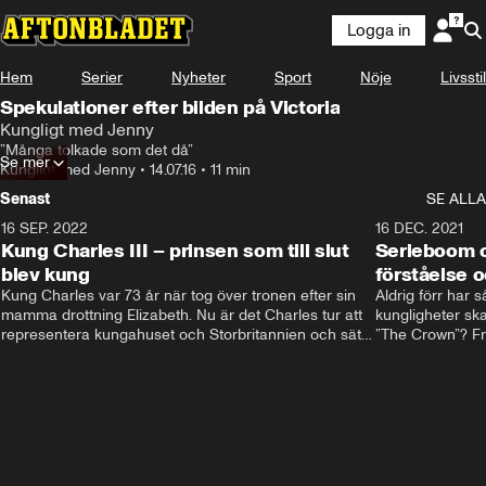
Logga in
Hem
Serier
Nyheter
Sport
Nöje
Livsstil
Spekulationer efter bilden på Victoria
Kungligt med Jenny
”Många tolkade som det då”
Se mer
Kungligt med Jenny
•
14.07.16
•
11 min
Senast
SE ALLA
16 SEP. 2022
3:40
16 DEC. 2021
Kung Charles III – prinsen som till slut
Serieboom o
blev kung
förståelse o
Kung Charles var 73 år när tog över tronen efter sin 
Aldrig förr har 
mamma drottning Elizabeth. Nu är det Charles tur att 
kungligheter ska
representera kungahuset och Storbritannien och sätta 
”The Crown”? Frå
sin egen prägel på den kungliga rollen.
Storbritannien. 
förståelse och h
kungahuset komm
kungaserier är 