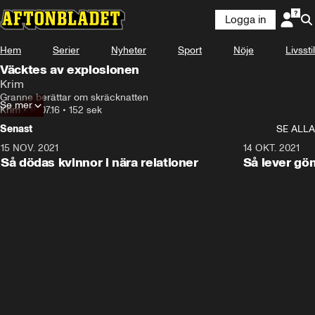
Logga in
Hem
Serier
Nyheter
Sport
Nöje
Livsstil
Väcktes av explosionen
Krim
Granne berättar om skräcknatten
Se mer
Krim
•
18.07.16
•
152 sek
Senast
SE ALLA
15 NOV. 2021
3:28
14 OKT. 2021
Så dödas kvinnor i nära relationer
Så lever gö