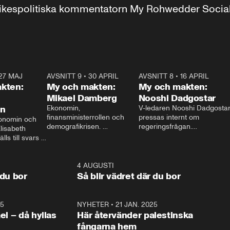
r inrikespolitiska kommentatorn My Rohwedder Soci
27 MAJ
3:51
AVSNITT 9
•
30 APRIL
24:00
AVSNITT 8
•
16 APRIL
25:1
kten:
My och makten:
My och makten:
Mikael Damberg
Nooshi Dadgostar
on
Ekonomin, 
V-ledaren Nooshi Dadgostar
finansministerrollen och 
pressas internt om 
onomin och 
demografikrisen. 
regeringsfrågan.

lisabeth 
Oppositionen ställs till svars 
I Aftonbladets 
ls till svars 
när Socialdemokraternas 
partiledarutfrågning ”My 
stern gästar 
Mikael Damberg gästar My 
och Makten” sätter hon ner 
My och Makten. 
och Makten. 
foten mot kritikerna:

1:06
4 AUGUSTI
1:0
– Vi ställer upp i val. Ska vi 
 du bor
Så blir vädret där du bor
vara med så sitter vi förstås 
25
1:22
NYHETER
•
21 JAN. 2025
0:5
ael – då hyllas
Här återvänder palestinska
fångarna hem