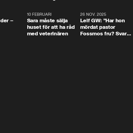
4:24
10 FEBRUARI
4:13
26 NOV. 2025
8:1
der –
Sara måste sälja
Leif GW: ”Har hon
huset för att ha råd
mördat pastor
med veterinären
Fossmos fru? Svar
nej.”