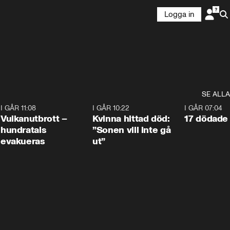
Logga in
SE ALLA
4
I GÅR 11:08
0:27
I GÅR 10:22
1:12
I GÅR 07:04
Vulkanutbrott –
Kvinna hittad död:
17 dödade 
hundratals
”Sonen vill inte gå
evakueras
ut”