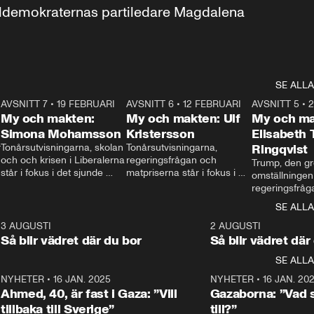
aldemokraternas partiledare Magdalena 
SE ALLA
7
AVSNITT 7
•
19 FEBRUARI
24:30
AVSNITT 6
•
12 FEBRUARI
27:30
AVSNITT 5
•
My och makten:
My och makten: Ulf
My och ma
Simona Mohamsson
Kristersson
Elisabeth
 
Tonårsutvisningarna, skolan 
Tonårsutvisningarna, 
Ringqvist
och och krisen i Liberalerna 
regeringsfrågan och 
Trump, den gr
står i fokus i det sjunde 
matpriserna står i fokus i 
omställningen
avsnittet av ”My och 
det sjätte avsnittet av ”My 
regeringsfråga
makten”. Se när 
och makten”. Se när 
centrum i det 
SE ALLA
Aftonbladets inrikespolitiska 
Aftonbladets inrikespolitiska 
avsnittet av ”
kommentator My 
kommentator My 
6
3 AUGUSTI
1:06
2 AUGUSTI
Makten”. Se nä
Rohwedder ställer 
Rohwedder ställer 
Så blir vädret där du bor
Så blir vädret där
Aftonbladets in
utbildnings- och 
statsminister Ulf Kristersson 
kommentator 
SE ALLA
integrationsminister Simona 
till svars.
Rohwedder stäl
Mohamsson till svars.
Centerpartiets
2
NYHETER
•
16 JAN. 2025
1:01
NYHETER
•
16 JAN. 20
Thand Ring till
Ahmed, 40, är fast i Gaza: ”Vill
Gazaborna: ”Vad s
tillbaka till Sverige”
till?”