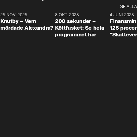
SE ALLA
3
25 NOV. 2025
31:05
8 OKT. 2025
4:29
4 JUNI 2025
Knutby – Vem
200 sekunder –
Finansmin
mördade Alexandra?
Köttfusket: Se hela
125 procent
programmet här
"Skattever
viktig uppg