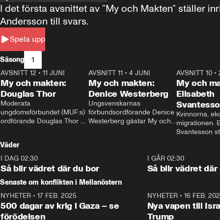
I det första avsnittet av ”My och Makten” ställe
Andersson till svars.
Spela upp
1
Säsong
AVSNITT 12
•
11 JUNI
26:27
AVSNITT 11
•
4 JUNI
23:40
AVSNITT 10
•
My och makten:
My och makten:
My och ma
Douglas Thor
Denice Westerberg
Elisabeth
Moderata 
Ungsvenskarnas 
Svantess
ungdomsförbundet (MUF:s) 
förbundsordförande Denice 
Kvinnorna, ek
ordförande Douglas Thor 
Westerberg gästar My och 
migrationen. E
gästar My och makten. I 
makten. I avsnittet 
Svantesson stäl
avsnittet diskuteras 
diskuteras migrationsfrågan 
när finansmini
Väder
tonårsutvisningarna och hur 
och hur SD ska locka 
Moderaterna ska locka 
kvinnliga väljare. 
I DAG 02:30
1:06
I GÅR 02:30
väljare till valet i höst. 
Så blir vädret där du bor
Så blir vädret där
Senaste om konflikten i Mellanöstern
NYHETER
•
17 FEB. 2025
0:45
NYHETER
•
16 FEB. 20
500 dagar av krig i Gaza – se
Nya vapen till Isr
förödelsen
Trump