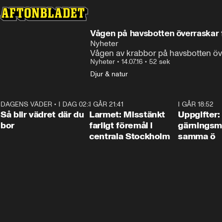
Vågen på havsbotten överraskar 
Nyheter
Vågen av krabbor på havsbotten öv
Nyheter
•
14.07.16
•
52 sek
Djur & natur
DAGENS VÄDER
•
I DAG 02:30
1:06
I GÅR 21:41
0:35
I GÅR 18:52
Så blir vädret där du
Larmet: Misstänkt
Uppgifter:
bor
farligt föremål i
gärningsm
centrala Stockholm
samma ö