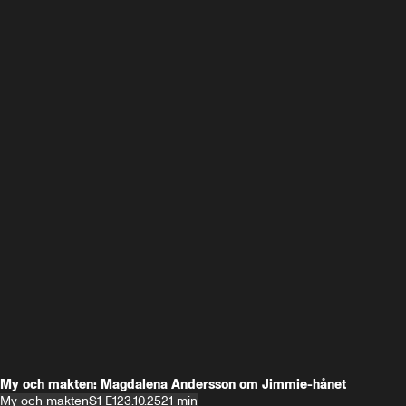
My och makten: Magdalena Andersson om Jimmie-hånet
My och makten
S1 E1
23.10.25
21 min