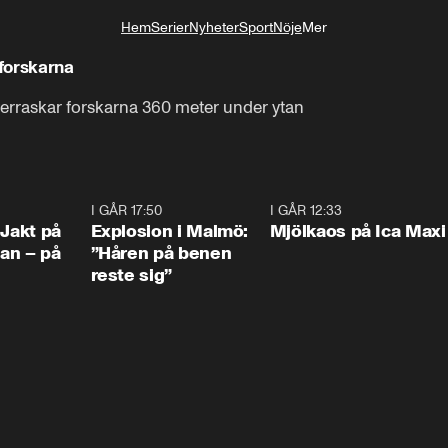
Hem
Serier
Nyheter
Sport
Nöje
Mer
Livsstil
forskarna
erraskar forskarna 360 meter under ytan
0:33
I GÅR 17:50
1:10
I GÅR 12:33
0:2
 Jakt på
Explosion i Malmö:
Mjölkaos på Ica Maxi
an – på
”Håren på benen
reste sig”