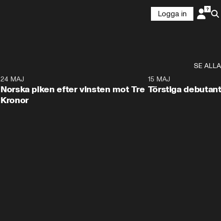
Logga in
SE ALLA
8
24 MAJ
0:26
15 MAJ
Norska piken efter vinsten mot Tre
Törstiga debutant
Kronor