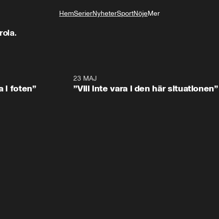
Hem
Serier
Nyheter
Sport
Nöje
Mer
Livsstil
rola.
0:53
23 MAJ
0:4
a i foten”
”Vill inte vara i den här situationen”