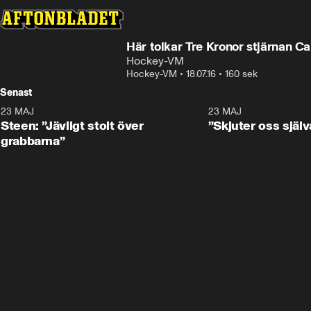
Här tolkar Tre Kronor stjärnan Ca
Hockey-VM
Hockey-VM
•
18.07.16
•
160 sek
Senast
23 MAJ
0:59
23 MAJ
Steen: ”Jävligt stolt över
”Skjuter oss själv
grabbarna”