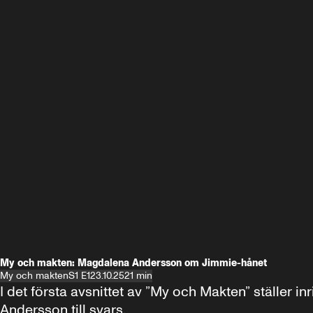
My och makten: Magdalena Andersson om Jimmie-hånet
My och makten
S1 E1
23.10.25
21 min
I det första avsnittet av ”My och Makten” ställe
Andersson till svars.