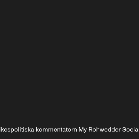
r inrikespolitiska kommentatorn My Rohwedder Soci