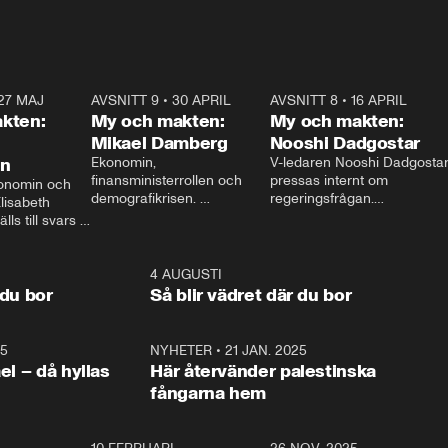
27 MAJ
3:51
AVSNITT 9
•
30 APRIL
24:00
AVSNITT 8
•
16 APRIL
25:1
kten:
My och makten:
My och makten:
Mikael Damberg
Nooshi Dadgostar
on
Ekonomin, 
V-ledaren Nooshi Dadgostar
finansministerrollen och 
pressas internt om 
onomin och 
demografikrisen. 
regeringsfrågan.

lisabeth 
Oppositionen ställs till svars 
I Aftonbladets 
ls till svars 
när Socialdemokraternas 
partiledarutfrågning ”My 
stern gästar 
Mikael Damberg gästar My 
och Makten” sätter hon ner 
My och Makten. 
och Makten. 
foten mot kritikerna:

1:06
4 AUGUSTI
1:0
– Vi ställer upp i val. Ska vi 
 du bor
Så blir vädret där du bor
vara med så sitter vi förstås 
25
1:22
NYHETER
•
21 JAN. 2025
0:5
ael – då hyllas
Här återvänder palestinska
fångarna hem