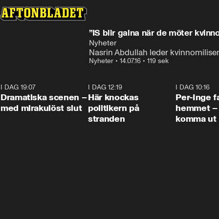
”IS blir galna när de möter kvinno
Nyheter
Nasrin Abdullah leder kvinnomilisen
Nyheter
•
14.07.16
•
119 sek
I DAG 19:07
0:42
I DAG 12:19
0:45
I DAG 10:16
Dramatiska scenen –
Här knockas
Per-Inge fa
med mirakulöst slut
politikern på
hemmet – 
stranden
komma ut