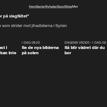
Hem
Serier
Nyheter
Sport
Nöje
Mer
Livsstil
r på slagfältet”
 som strider mot jihadisterna i Syrien
1:26
I DAG 08:20
0:31
DAGENS VÄDER
•
I DAG 02
1:0
st i
Se de nya bilderna
Så blir vädret där du
kan inte
på solen
bor