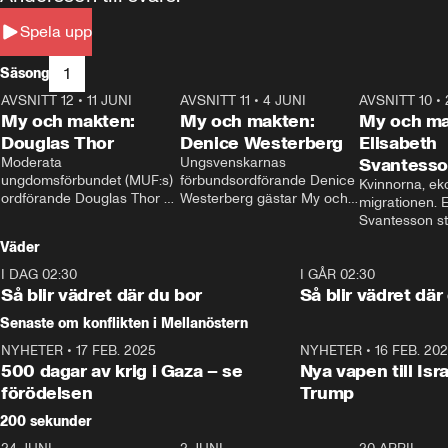
Spela upp
1
Säsong
AVSNITT 12
•
11 JUNI
26:27
AVSNITT 11
•
4 JUNI
23:40
AVSNITT 10
•
My och makten:
My och makten:
My och ma
Douglas Thor
Denice Westerberg
Elisabeth
Moderata 
Ungsvenskarnas 
Svantess
ungdomsförbundet (MUF:s) 
förbundsordförande Denice 
Kvinnorna, ek
ordförande Douglas Thor 
Westerberg gästar My och 
migrationen. E
gästar My och makten. I 
makten. I avsnittet 
Svantesson stäl
avsnittet diskuteras 
diskuteras migrationsfrågan 
när finansmini
Väder
tonårsutvisningarna och hur 
och hur SD ska locka 
Moderaterna ska locka 
kvinnliga väljare. 
I DAG 02:30
1:06
I GÅR 02:30
väljare till valet i höst. 
Så blir vädret där du bor
Så blir vädret där
Senaste om konflikten i Mellanöstern
NYHETER
•
17 FEB. 2025
0:45
NYHETER
•
16 FEB. 20
500 dagar av krig i Gaza – se
Nya vapen till Isr
förödelsen
Trump
200 sekunder