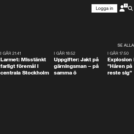
Logga in
SE ALLA
:30
6
I GÅR 21:41
0:35
I GÅR 18:52
0:33
I GÅR 17:50
Larmet: Misstänkt
Uppgifter: Jakt på
Explosion 
farligt föremål i
gärningsman – på
”Håren på
centrala Stockholm
samma ö
reste sig”