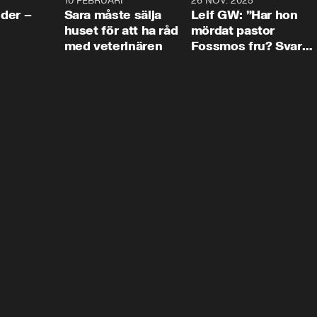
4:24
10 FEBRUARI
4:13
26 NOV. 2025
8:1
der –
Sara måste sälja
Leif GW: ”Har hon
huset för att ha råd
mördat pastor
med veterinären
Fossmos fru? Svar
nej.”