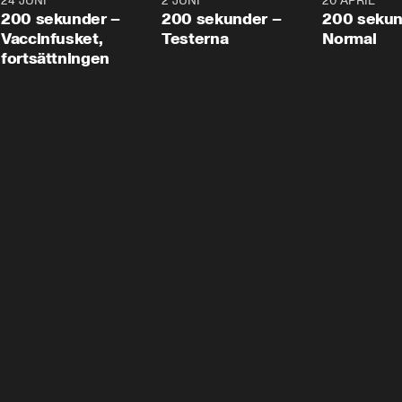
24 JUNI
5:00
2 JUNI
4:23
20 APRIL
200 sekunder –
200 sekunder –
200 sekun
Vaccinfusket,
Testerna
Normal
fortsättningen