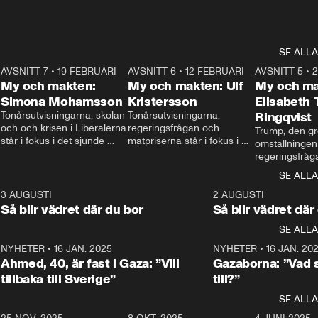
SE ALLA
7
AVSNITT 7
•
19 FEBRUARI
24:30
AVSNITT 6
•
12 FEBRUARI
27:30
AVSNITT 5
•
My och makten:
My och makten: Ulf
My och ma
Simona Mohamsson
Kristersson
Elisabeth
 
Tonårsutvisningarna, skolan 
Tonårsutvisningarna, 
Ringqvist
och och krisen i Liberalerna 
regeringsfrågan och 
Trump, den gr
står i fokus i det sjunde 
matpriserna står i fokus i 
omställningen
avsnittet av ”My och 
det sjätte avsnittet av ”My 
regeringsfråga
makten”. Se när 
och makten”. Se när 
centrum i det 
SE ALLA
Aftonbladets inrikespolitiska 
Aftonbladets inrikespolitiska 
avsnittet av ”
kommentator My 
kommentator My 
6
3 AUGUSTI
1:06
2 AUGUSTI
Makten”. Se nä
Rohwedder ställer 
Rohwedder ställer 
Så blir vädret där du bor
Så blir vädret där
Aftonbladets in
utbildnings- och 
statsminister Ulf Kristersson 
kommentator 
SE ALLA
integrationsminister Simona 
till svars.
Rohwedder stäl
Mohamsson till svars.
Centerpartiets
2
NYHETER
•
16 JAN. 2025
1:01
NYHETER
•
16 JAN. 20
Thand Ring till
Ahmed, 40, är fast i Gaza: ”Vill
Gazaborna: ”Vad s
tillbaka till Sverige”
till?”
SE ALLA