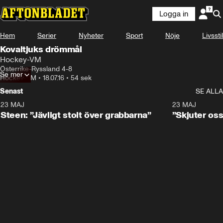
Logga in
Hem
Serier
Nyheter
Sport
Nöje
Livsstil
Kovaltjuks drömmål
Hockey-VM
Österrike-Ryssland 4-8
Se mer
Hockey-VM
•
18.07.16
•
54 sek
Senast
SE ALLA
23 MAJ
0:59
23 MAJ
Steen: ”Jävligt stolt över grabbarna”
”Skjuter oss