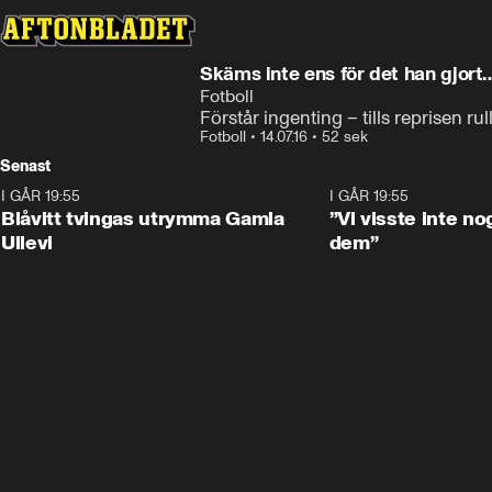
Skäms inte ens för det han gjort
Fotboll
Förstår ingenting – tills reprisen rul
Fotboll
•
14.07.16
•
52 sek
Senast
I GÅR 19:55
0:29
I GÅR 19:55
Blåvitt tvingas utrymma Gamla
”Vi visste inte n
Ullevi
dem”