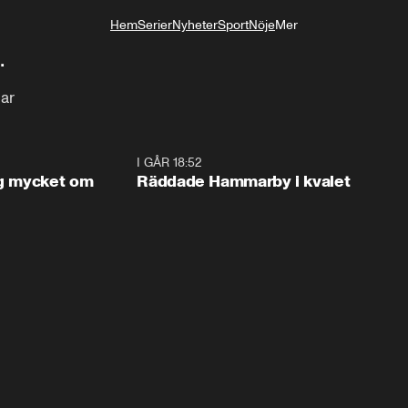
Hem
Serier
Nyheter
Sport
Nöje
Mer
Livsstil
…
lar
1:56
I GÅR 18:52
2:1
og mycket om
Räddade Hammarby i kvalet