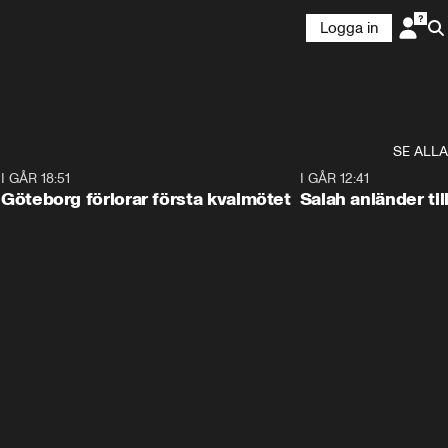
Logga in
SE ALLA
7
I GÅR 18:51
2:17
I GÅR 12:41
Göteborg förlorar första kvalmötet
Salah anländer ti