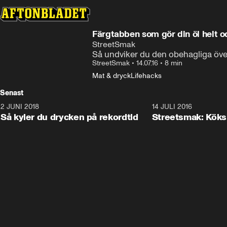
Färgtabben som gör din öl helt o
StreetSmak
Så undviker du den obehagliga öv
StreetSmak
•
14.07.16
•
8 min
Mat & dryck
Lifehacks
Senast
2 JUNI 2018
1:27
14 JULI 2016
Så kyler du drycken på rekordtid
Streetsmak: Kök