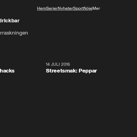
Hem
Serier
Nyheter
Sport
Nöje
Mer
Livsstil
drickbar
erraskningen
3:40
14 JULI 2016
4:3
shacks
Streetsmak: Peppar