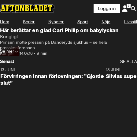
Logga in
Hem
Serier
Nyheter
Sport
Nöje
Livsstil
Här berättar en glad Carl Philip om babylyckan
Kungligt
Prinsen mötte pressen på Danderyds sjukhus – se hela 
presskonferensen
Se mer
Kungligt
•
14.07.16
•
9 min
Senast
SE ALLA
13 JUNI
1:28
13 JUNI
Förvirringen innan förlovningen: ”Gjorde
Silvias sup
slut”