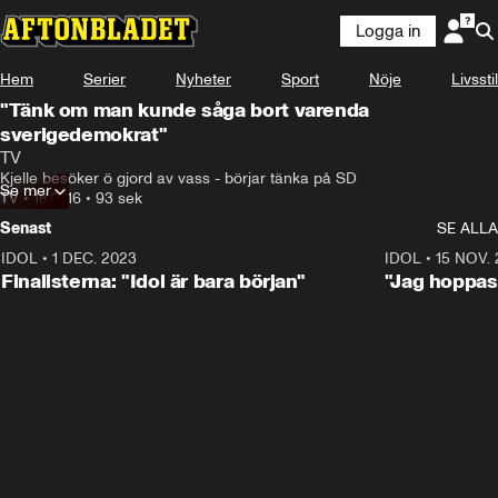
Logga in
Hem
Serier
Nyheter
Sport
Nöje
Livsstil
"Tänk om man kunde såga bort varenda
sverigedemokrat"
TV
Kjelle besöker ö gjord av vass - börjar tänka på SD
Se mer
TV
•
18.07.16
•
93 sek
Senast
SE ALLA
IDOL
•
1 DEC. 2023
0:56
IDOL
•
15 NOV.
Finalisterna: "Idol är bara början"
"Jag hoppas 