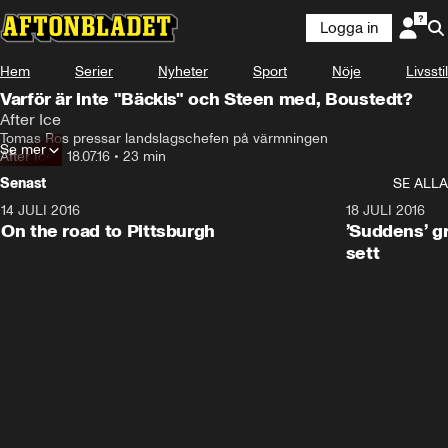
Logga in
Något gick fel
Hem
Serier
Nyheter
Sport
Nöje
Livsstil
Denna videofil kan inte spelas.
Varför är inte "Bäckis" och Steen med, Boustedt?
Fel kod
:
232011
After Ice
Ladda om
Tomas Ros pressar landslagschefen på värmningen
Se mer
After Ice
•
18.07.16
•
23 min
Senast
SE ALLA
14 JULI 2016
6:47
18 JULI 2016
On the road to Pittsburgh
’Suddens’ g
sett