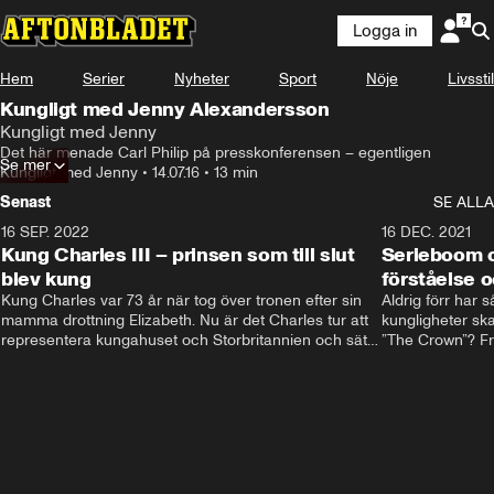
Logga in
Hem
Serier
Nyheter
Sport
Nöje
Livsstil
Kungligt med Jenny Alexandersson
Kungligt med Jenny
Det här menade Carl Philip på presskonferensen – egentligen
Se mer
Kungligt med Jenny
•
14.07.16
•
13 min
Senast
SE ALLA
16 SEP. 2022
3:40
16 DEC. 2021
Kung Charles III – prinsen som till slut
Serieboom o
blev kung
förståelse o
Kung Charles var 73 år när tog över tronen efter sin 
Aldrig förr har 
mamma drottning Elizabeth. Nu är det Charles tur att 
kungligheter ska
representera kungahuset och Storbritannien och sätta 
”The Crown”? Frå
sin egen prägel på den kungliga rollen.
Storbritannien. 
förståelse och h
kungahuset komm
kungaserier är 