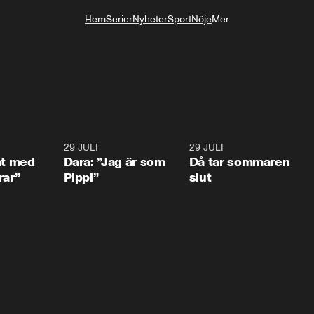
Hem
Serier
Nyheter
Sport
Nöje
Mer
Livsstil
1:02
29 JULI
0:41
29 JULI
0:3
at med
Dara: ”Jag är som
Då tar sommaren
rar”
Pippi”
slut