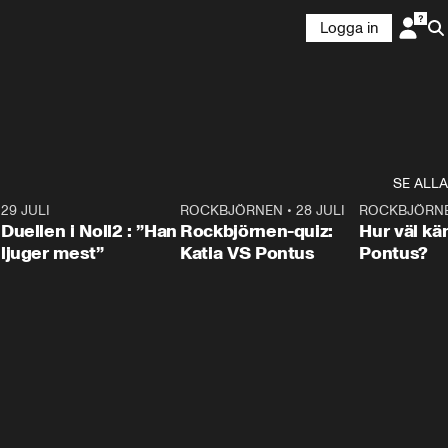
Logga in
SE ALLA
9
29 JULI
0:47
ROCKBJÖRNEN
•
28 JULI
0:15
ROCKBJÖRN
Duellen i Noll2 : ”Han
Rockbjörnen-quiz:
Hur väl kä
ljuger mest”
Katia VS Pontus
Pontus?