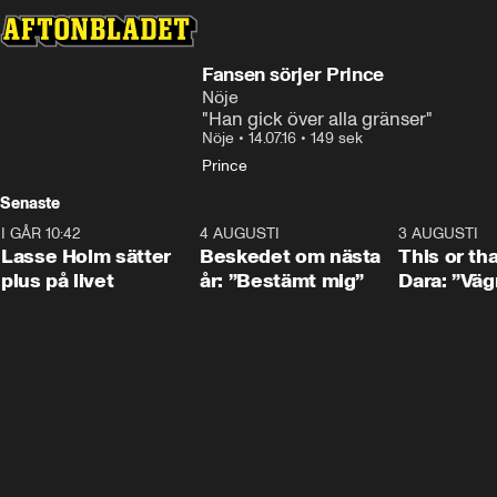
Fansen sörjer Prince
Nöje
"Han gick över alla gränser"
Nöje
•
14.07.16
•
149 sek
Prince
Senaste
I GÅR 10:42
1:04
4 AUGUSTI
0:24
3 AUGUSTI
Lasse Holm sätter
Beskedet om nästa
This or th
plus på livet
år: ”Bestämt mig”
Dara: ”Väg