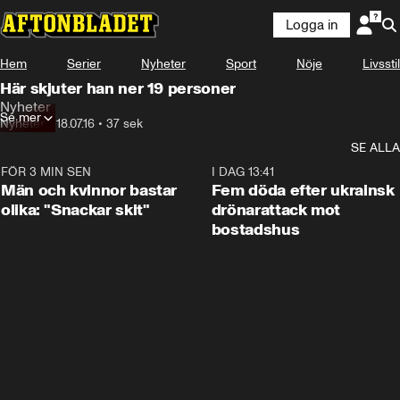
Logga in
Hem
Serier
Nyheter
Sport
Nöje
Livsstil
Här skjuter han ner 19 personer
Nyheter
Se mer
Nyheter
•
18.07.16
•
37 sek
SE ALLA
FÖR 3 MIN SEN
1:11
I DAG 13:41
Män och kvinnor bastar
Fem döda efter ukrainsk
olika: "Snackar skit"
drönarattack mot
bostadshus