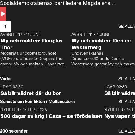
Socialdemokraternas partiledare Magdalena 
Andersson till svars.
1
SE ALLA
AVSNITT 12
•
11 JUNI
26:27
AVSNITT 11
•
4 JUNI
2
My och makten: Douglas
My och makten: Denice
Thor
Westerberg
Moderata ungdomsförbundet 
Ungsvenskarnas 
(MUF:s) ordförande Douglas Thor 
förbundsordförande Denice 
gästar My och makten. I avsnittet 
Westerberg gästar My och makten.
diskuteras tonårsutvisningarna och 
avsnittet diskuteras migrationsfrå
hur Moderaterna ska locka väljare till 
och hur SD ska locka kvinnliga 
Väder
SE ALLA
valet i höst. 
väljare. 
I DAG 02:30
1:06
I GÅR 02:30
Så blir vädret där du bor
Så blir vädr
Senaste om konflikten i Mellanöstern
SE ALLA
NYHETER
•
17 FEB. 2025
0:45
NYHETER
•
16 F
500 dagar av krig i Gaza – se förödelsen
Nya vapen ti
200 sekunder
SE ALLA