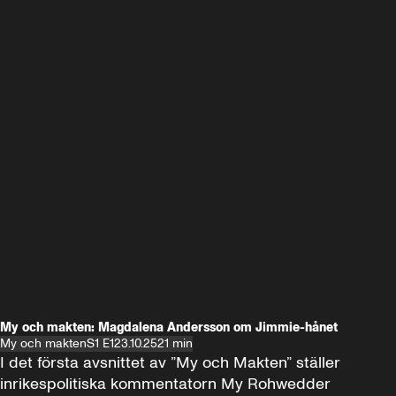
My och makten: Magdalena Andersson om Jimmie-hånet
My och makten
S1 E1
23.10.25
21 min
I det första avsnittet av ”My och Makten” ställer 
inrikespolitiska kommentatorn My Rohwedder 