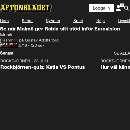
Logga in
Hem
Serier
Nyheter
Sport
Nöje
Livsstil
Se när Malmö ger Robin sitt stöd inför Eurovision
Musik
Flashmob på Gustav Adolfs torg
Se mer
Musik
•
18.07.16
•
128 sek
Senast
SE ALLA
ROCKBJÖRNEN
•
28 JULI
0:15
ROCKBJÖRNE
Rockbjörnen-quiz: Katia VS Pontus
Hur väl kän