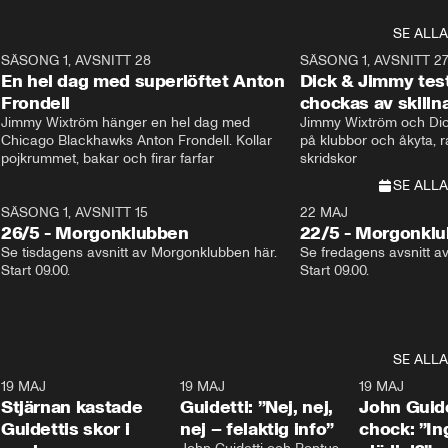
SE ALLA
8
SÄSONG 1, AVSNITT 28
20:38
SÄSONG 1, AVSNITT 2
Plus
En hel dag med superlöftet Anton
Dick & Jimmy test
Frondell
chockas av skill
Jimmy Wixtröm hänger en hel dag med 
Jimmy Wixtröm och Dick
Chicago Blackhawks Anton Frondell. Kollar 
på klubbor och åkyta, r
pojkrummet, bakar och firar farfar
skridskor 
SE ALLA
SÄSONG 1, AVSNITT 15
22 MAJ
26/5 - Morgonklubben
22/5 - Morgonkl
Se tisdagens avsnitt av Morgonklubben här. 
Se fredagens avsnitt a
Start 09.00. 
Start 09.00. 
SE ALLA
1
19 MAJ
0:43
19 MAJ
0:39
19 MAJ
Stjärnan kastade
Guidetti: ”Nej, nej,
John Guide
Guidettis skor i
nej – felaktig info”
chock: ”I