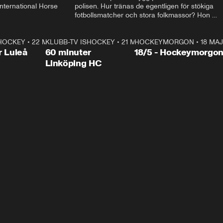
ternational Horse 
polisen. Hur tränas de egentligen för stökiga 
fotbollsmatcher och stora folkmassor? Hon 
hälsar även på hos beridna högvakten, som 
den här dagen ska byta av högvakten, som 
SHOCKEY
1:00:28
•
22 MAJ
KLUBB-TV ISHOCKEY
vaktar slottet.
1:00:18
•
21 MAJ
HOCKEYMORGON
•
18 MAJ
Plus
r Luleå
60 minuter
18/5 - Hockeymorgo
Linköping HC