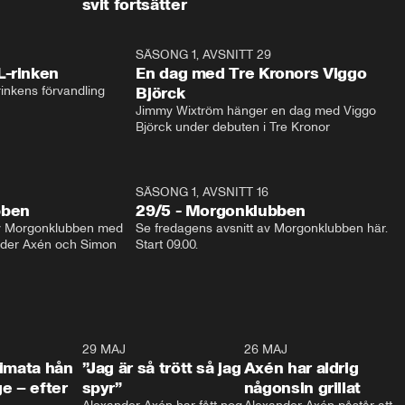
svit fortsätter
1:04
SÄSONG 1, AVSNITT 29
17:3
L-rinken
En dag med Tre Kronors Viggo
inkens förvandling
Björck
Jimmy Wixtröm hänger en dag med Viggo 
Björck under debuten i Tre Kronor
SÄSONG 1, AVSNITT 16
bben
29/5 - Morgonklubben
av Morgonklubben med 
Se fredagens avsnitt av Morgonklubben här. 
nder Axén och Simon 
Start 09.00. 
0:26
29 MAJ
0:30
26 MAJ
0:3
timata hån
”Jag är så trött så jag
Axén har aldrig
e – efter
spyr”
någonsin grillat