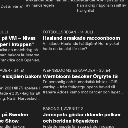
Alexander Axén har fått nog 
Alexander Axén påstår att 
av handsregeln
han aldrig någonsin i sitt liv 
Det är värre”
har grillat
 JULI
36:52
FOTBOLLSRESAN
•
14 JULI
0:3
 på VM – Nivas
Haaland orsakade raccoonboom
yper i kroppen”
Vi hittade Haalands tvättbjörn! Hur mycket 
hade du betalat för den?
list en matchdag på 
esan bakom kulisserna 
på semifinalen mellan Frankrike och Spanien. 
ADER
•
S4, E1
32:14
WERNBLOOMS ESKAPADER
•
S3, E4
33:1
Plus
 eldsjälen bakom
Wernbloom besöker Örgryte IS
En personlig och humoristisk inblick i ÖIS 
vardag – från frukostgruppens haveri till 
i 2021 till 75 spelare i 
tränare Addes kamp mot cancer och laget 
de ett 35+-lag för att 
som siktar mot Allsvenskan.
ing. Nu är Harvestad 
ch Wernbloom kliver 
14:14
SÄSONG 1, AVSNITT 2
24:5
a på Sweden
Jernspets gästar ridande poliser
rse Show
och beridna högvakten
rundtur bakom 
Frida Jernspets tar rygg på den ridande 