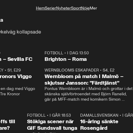
Hem
Serier
Nyheter
Sport
Nöje
Mer
Livsstil
ka
ykelväg kollapsade
0
FOTBOLL
•
I DAG 13:50
Plus
 – Sevilla FC
Brighton – Roma
EY
•
S1, E29
17:38
WERNBLOOMS ESKAPADER
•
S4, E2
38:2
ronors Viggo
Wernbloom på match i Malmö –
skjutsar Jansson: ”Färdtjänst”
en dag med Viggo 
Pontus Wernbloom är i Malmö och grottar i det 
 Tre Kronor
skånska självförtroendet med Björn Ranelid, 
går på MFF-match med komikern Simon 
”Chippen” Svensson och hjälper skadade 
stjärnbacken Pontus Jansson hem. 
0:23
FOTBOLL
•
I GÅR 18:53
1:44
DAMALLSVENSKAN
•
I GÅR
0:4
fs till
Stökiga scener när
16-åring sänkte
are?
GIF Sundsvall tunga
Rosengård