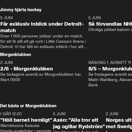
Jimmy hjärta hockey
5 JUNI
11:14
5 JUNI
Får exklusiv inblick under Detroit-
Så förvandlas NH
match
Otroliga jobbet bakom r
Över 1 000 personer jobbar under en match, 
för att få allt att gå runt i Little Ceasars Arena i 
Detroit. Vi har fått en exklusiv inblick i hur allt 
fungerar inför och under match i världens 
Morgonklubben
bästa hockeyliga
2 JUNI
SÄSONG 1, AVSNITT 11
2/6 - Morgonklubben
8/5 – Morgonklu
Se tisdagens avsnitt av Morgonklubben här. 
Se fredagens avsnitt 
Start 09.00. 
Malin Wahlberg, Alexa
Bank. 
Det bästa ur Morgonklubben
I GÅR 12:20
1:14
5 JUNI
0:44
2 JUNI
”Höll barnet hemligt”
Axén: ”Alla tror att
Norges ul
Wernblooms Keisuke 
jag ogillar Rydström”
mot Sverig
Honda-anekdoter i senaste 