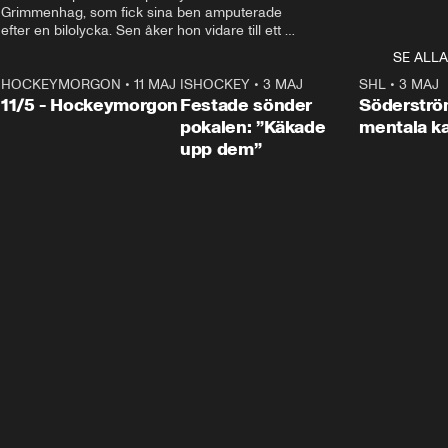
Grimmenhag, som fick sina ben amputerade 
efter en bilolycka. Sen åker hon vidare till ett 
vård- och omsorgsboende med den 76 
SE ALLA
centimeter höga terapihästen Calle.
HOCKEYMORGON
•
11 MAJ
ISHOCKEY
•
3 MAJ
0:22
SHL
•
3 MAJ
n
11/5 - Hockeymorgon
Festade sönder
Söderströ
pokalen: ”Käkade
mentala 
upp dem”