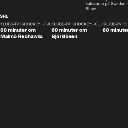
kulisserna på Sweden In
Show
SHL
KLUBB-TV ISHOCKEY
1:02:53
•
7 JUNI
KLUBB-TV ISHOCKEY
1:00:59
•
6 JUNI
KLUBB-TV I
Plus
Plus
60 minuter om
60 minuter om
60 minute
Malmö Redhawks
Björklöven