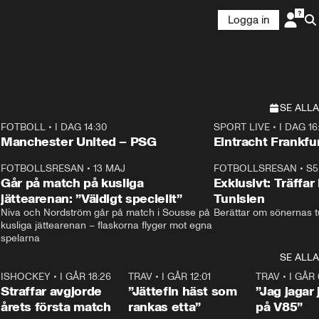
Logga in
SE ALLA
FOTBOLL
•
I DAG 14:30
SPORT LIVE
•
I DAG 16
Plus
Plus
Manchester United – PSG
Eintracht Frankfu
3
FOTBOLLSRESAN
•
13 MAJ
33:19
FOTBOLLSRESAN
•
S5
Går på match på kusliga
Exklusivt: Träffar
jättearenan: ”Väldigt speciellt”
Tunisien
Niva och Nordström går på match i Sousse på 
Berättar om sönernas tu
kusliga jättearenan – flaskorna flyger mot egna 
spelarna 
SE ALLA
 18:52
7
ISHOCKEY
•
I GÅR 18:26
2:19
TRAV
•
I GÅR 12:01
5:16
TRAV
•
I GÅR 
Straffar avgjorde
”Jättefin häst som
”Jag jagar 
årets första match
rankas etta”
på V85”