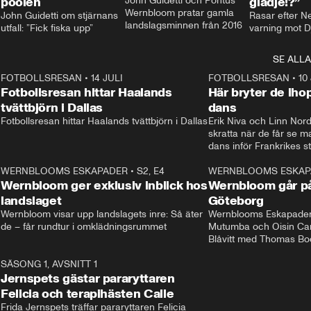
poolen
John Guidetti och Pontus 
glädje!?”
Wernbloom pratar gamla 
John Guidetti om stjärnans 
Rasar efter N
landslagsminnen från 2016
utfall: ”Fick fiska upp”
varning mot D
SE ALLA
8
FOTBOLLSRESAN
•
14 JULI
41:35
FOTBOLLSRESAN
•
10
Fotbollsresan hittar Haalands
Här bryter de ih
tvättbjörn i Dallas
dans
Fotbollsresan hittar Haalands tvättbjörn i Dallas
Erik Niva och Linn Nord
skratta när de får se 
dans inför Frankrikes st
VM-kvartsfinalen. 
4
WERNBLOOMS ESKAPADER
•
S2, E4
24:20
WERNBLOOMS ESKAP
Plus
Wernbloom ger exklusiv inblick hos
Wernbloom går på
landslaget
Göteborg
Wernbloom visar upp landslagets inre: Så äter 
Wernblooms Eskapader:
de – får rundtur i omklädningsrummet
Mutumba och Oisin Cant
Blåvitt med Thomas Bo
0
SÄSONG 1, AVSNITT 1
25:12
Jernspets gästar pararyttaren
Felicia och terapihästen Calle
Frida Jernspets träffar pararyttaren Felicia 