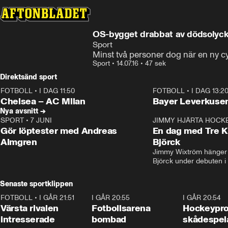
OS-bygget drabbat av dödsolyc
Sport
Minst två personer dog när en ny c
Sport
•
14.07.16
•
47 sek
Direktsänd sport
FOTBOLL
•
I DAG 11:50
FOTBOLL
•
I DAG 13:2
Plus
Plus
Chelsea – AC Milan
Bayer Leverkusen
Nya avsnitt →
SPORT
•
7 JUNI
16:36
JIMMY HJÄRTA HOCK
Gör löptester med Andreas
En dag med Tre K
Almgren
Björck
Jimmy Wixtröm hänger 
Björck under debuten i
Senaste sportklippen
FOTBOLL
•
I GÅR 21:51
0:31
I GÅR 20:55
0:29
I GÅR 20:54
Värsta rivalen
Fotbollsarena
Hockeyprof
intresserade
bombad
skådespel