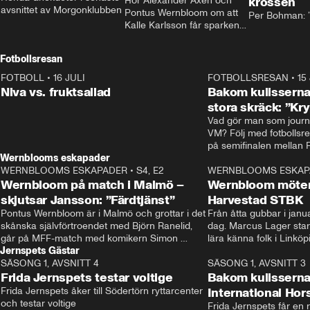
Hör Alexander Axén och 
krossen
avsnittet av Morgonklubben
Pontus Wernbloom om att 
Per Bohman: ”
Kalle Karlsson får sparken 
från Bajen och att Henrik 
Rydström tar över
Fotbollsresan
FOTBOLL
•
16 JULI
0:44
FOTBOLLSRESAN
•
15
Niva vs. fruktsallad
Bakom kulisserna
stora skräck: ”Kr
Vad gör man som journa
VM? Följ med fotbollsr
Wernblooms eskapader
WERNBLOOMS ESKAPADER
•
S4, E2
38:23
WERNBLOOMS ESKAP
Wernbloom på match i Malmö –
Wernbloom möter
skjutsar Jansson: ”Färdtjänst”
Harvestad STBK
Pontus Wernbloom är i Malmö och grottar i det 
Från åtta gubbar i januar
skånska självförtroendet med Björn Ranelid, 
dag. Marcus Lager starta
går på MFF-match med komikern Simon 
lära känna folk i Linköp
Jernspets Gästar
”Chippen” Svensson och hjälper skadade 
STBK en institution – o
SÄSONG 1, AVSNITT 4
stjärnbacken Pontus Jansson hem. 
13:37
rakt in i värmen.
SÄSONG 1, AVSNITT 3
Frida Jernspets testar voltige
Bakom kulissern
Frida Jernspets åker till Södertörn ryttarcenter 
International Ho
och testar voltige
Frida Jernspets får en 