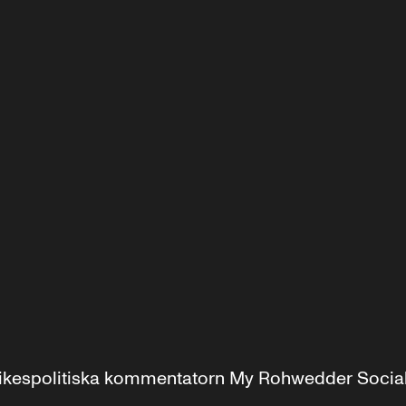
r inrikespolitiska kommentatorn My Rohwedder Soci