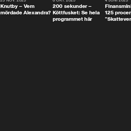
3
25 NOV. 2025
31:05
8 OKT. 2025
4:29
4 JUNI 2025
Knutby – Vem
200 sekunder –
Finansmin
mördade Alexandra?
Köttfusket: Se hela
125 procent
programmet här
"Skattever
viktig uppg