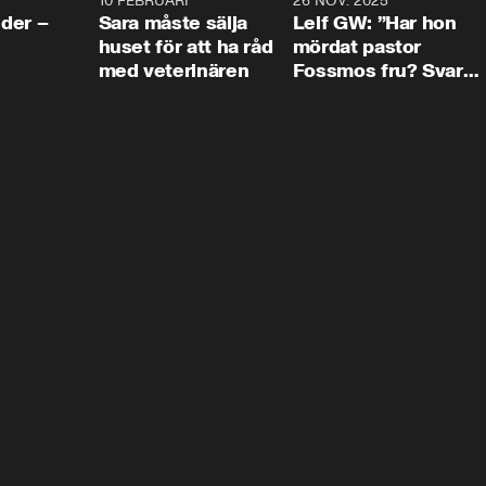
4:24
10 FEBRUARI
4:13
26 NOV. 2025
8:1
der –
Sara måste sälja
Leif GW: ”Har hon
huset för att ha råd
mördat pastor
med veterinären
Fossmos fru? Svar
nej.”