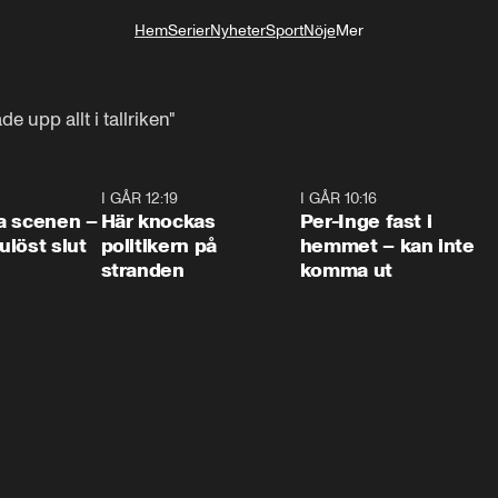
Hem
Serier
Nyheter
Sport
Nöje
Mer
Livsstil
 upp allt i tallriken"
0:42
I GÅR 12:19
0:45
I GÅR 10:16
1:2
a scenen –
Här knockas
Per-Inge fast i
löst slut
politikern på
hemmet – kan inte
stranden
komma ut