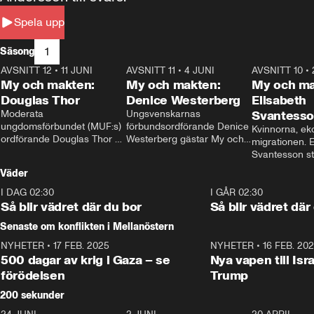
Spela upp
1
Säsong
AVSNITT 12
•
11 JUNI
26:27
AVSNITT 11
•
4 JUNI
23:40
AVSNITT 10
•
My och makten:
My och makten:
My och ma
Douglas Thor
Denice Westerberg
Elisabeth
Moderata 
Ungsvenskarnas 
Svantess
ungdomsförbundet (MUF:s) 
förbundsordförande Denice 
Kvinnorna, ek
ordförande Douglas Thor 
Westerberg gästar My och 
migrationen. E
gästar My och makten. I 
makten. I avsnittet 
Svantesson stäl
avsnittet diskuteras 
diskuteras migrationsfrågan 
när finansmini
Väder
tonårsutvisningarna och hur 
och hur SD ska locka 
Moderaterna ska locka 
kvinnliga väljare. 
I DAG 02:30
1:06
I GÅR 02:30
väljare till valet i höst. 
Så blir vädret där du bor
Så blir vädret där
Senaste om konflikten i Mellanöstern
NYHETER
•
17 FEB. 2025
0:45
NYHETER
•
16 FEB. 20
500 dagar av krig i Gaza – se
Nya vapen till Isr
förödelsen
Trump
200 sekunder