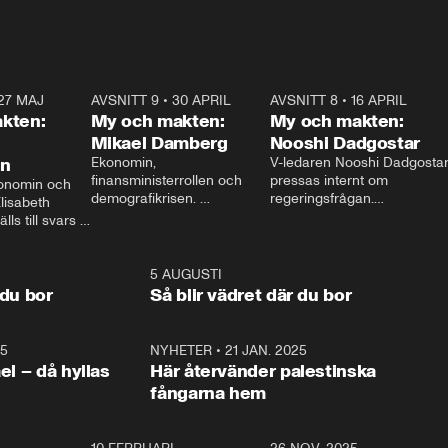
27 MAJ
3:51
AVSNITT 9
•
30 APRIL
24:00
AVSNITT 8
•
16 APRIL
25:1
kten:
My och makten:
My och makten:
Mikael Damberg
Nooshi Dadgostar
on
Ekonomin, 
V-ledaren Nooshi Dadgostar
finansministerrollen och 
pressas internt om 
onomin och 
demografikrisen. 
regeringsfrågan.

lisabeth 
Oppositionen ställs till svars 
I Aftonbladets 
ls till svars 
när Socialdemokraternas 
partiledarutfrågning ”My 
stern gästar 
Mikael Damberg gästar My 
och Makten” sätter hon ner 
My och Makten. 
och Makten. 
foten mot kritikerna:

1:06
5 AUGUSTI
1:0
– Vi ställer upp i val. Ska vi 
 du bor
Så blir vädret där du bor
vara med så sitter vi förstås 
25
1:22
NYHETER
•
21 JAN. 2025
0:5
ael – då hyllas
Här återvänder palestinska
fångarna hem