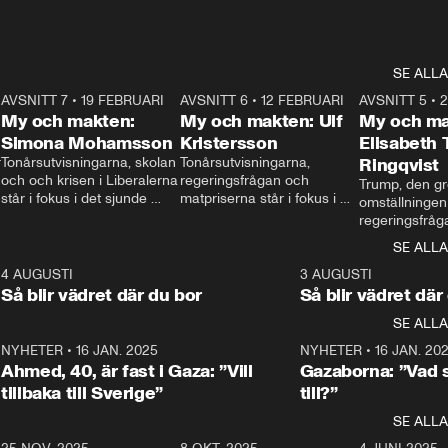
SE ALLA
7
AVSNITT 7
•
19 FEBRUARI
24:30
AVSNITT 6
•
12 FEBRUARI
27:30
AVSNITT 5
•
My och makten:
My och makten: Ulf
My och ma
Simona Mohamsson
Kristersson
Elisabeth
 
Tonårsutvisningarna, skolan 
Tonårsutvisningarna, 
Ringqvist
och och krisen i Liberalerna 
regeringsfrågan och 
Trump, den gr
står i fokus i det sjunde 
matpriserna står i fokus i 
omställningen
avsnittet av ”My och 
det sjätte avsnittet av ”My 
regeringsfråga
makten”. Se när 
och makten”. Se när 
centrum i det 
SE ALLA
Aftonbladets inrikespolitiska 
Aftonbladets inrikespolitiska 
avsnittet av ”
kommentator My 
kommentator My 
6
4 AUGUSTI
1:06
3 AUGUSTI
Makten”. Se nä
Rohwedder ställer 
Rohwedder ställer 
Så blir vädret där du bor
Så blir vädret där
Aftonbladets in
utbildnings- och 
statsminister Ulf Kristersson 
kommentator 
SE ALLA
integrationsminister Simona 
till svars.
Rohwedder stäl
Mohamsson till svars.
Centerpartiets
2
NYHETER
•
16 JAN. 2025
1:01
NYHETER
•
16 JAN. 20
Thand Ring till
Ahmed, 40, är fast i Gaza: ”Vill
Gazaborna: ”Vad s
tillbaka till Sverige”
till?”
SE ALLA