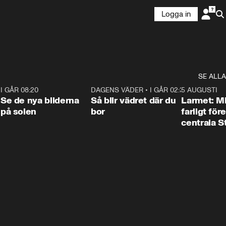
Logga in
SE ALLA
6
I GÅR 08:20
0:31
DAGENS VÄDER
•
I GÅR 02:30
1:06
5 AUGUSTI
Se de nya bilderna
Så blir vädret där du
Larmet: M
på solen
bor
farligt för
centrala 