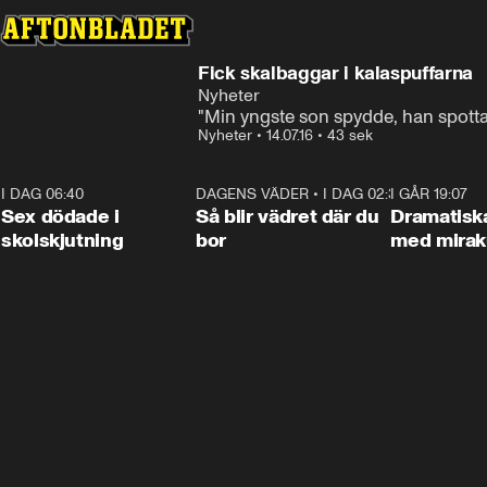
Fick skalbaggar i kalaspuffarna
Nyheter
"Min yngste son spydde, han spottade
Nyheter
•
14.07.16
•
43 sek
I DAG 06:40
0:35
DAGENS VÄDER
•
I DAG 02:30
1:06
I GÅR 19:07
Sex dödade i
Så blir vädret där du
Dramatisk
skolskjutning
bor
med miraku