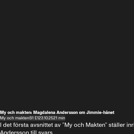
My och makten: Magdalena Andersson om Jimmie-hånet
My och makten
S1 E1
23.10.25
21 min
I det första avsnittet av ”My och Makten” ställe
Andersson till svars.