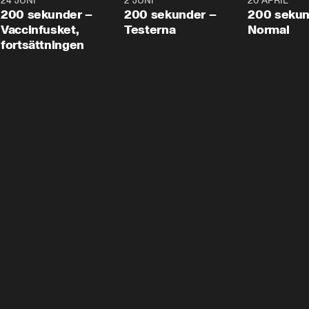
24 JUNI
5:00
2 JUNI
4:23
20 APRIL
200 sekunder –
200 sekunder –
200 sekun
Vaccinfusket,
Testerna
Normal
fortsättningen