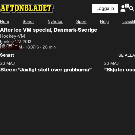
Logga in
Hem
Serier
Nyheter
Sport
Nöje
Livsstil
After ice VM special, Danmark-Sverige
Hockey-VM
hockey VM 2013
Se mer
Hockey-VM
•
18.07.16
•
26 min
Senast
SE ALLA
23 MAJ
0:59
23 MAJ
Steen: ”Jävligt stolt över grabbarna”
”Skjuter oss