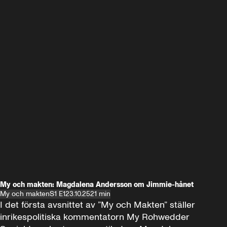
My och makten: Magdalena Andersson om Jimmie-hånet
My och makten
S1 E1
23.10.25
21 min
I det första avsnittet av ”My och Makten” ställer 
inrikespolitiska kommentatorn My Rohwedder 