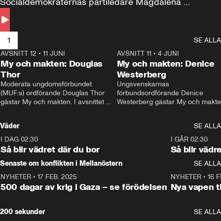
Socialdemokraternas partiledare Magdalena 
Andersson till svars.
1
SE ALLA
AVSNITT 12
•
11 JUNI
26:27
AVSNITT 11
•
4 JUNI
2
My och makten: Douglas
My och makten: Denice
Thor
Westerberg
Moderata ungdomsförbundet 
Ungsvenskarnas 
(MUF:s) ordförande Douglas Thor 
förbundsordförande Denice 
gästar My och makten. I avsnittet 
Westerberg gästar My och makten.
diskuteras tonårsutvisningarna och 
avsnittet diskuteras migrationsfrå
hur Moderaterna ska locka väljare till 
och hur SD ska locka kvinnliga 
Väder
SE ALLA
valet i höst. 
väljare. 
I DAG 02:30
1:06
I GÅR 02:30
Så blir vädret där du bor
Så blir vädr
Senaste om konflikten i Mellanöstern
SE ALLA
NYHETER
•
17 FEB. 2025
0:45
NYHETER
•
16 F
500 dagar av krig i Gaza – se förödelsen
Nya vapen ti
200 sekunder
SE ALLA