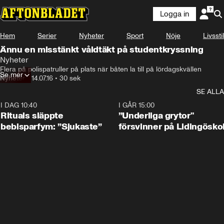
Logga in
Hem
Serier
Nyheter
Sport
Nöje
Livsstil
Ännu en misstänkt våldtäkt på studentkryssning
Nyheter
Flera på polispatruller på plats när båten la till på lördagskvällen
Se mer
Nyheter
•
14.07.16
•
30 sek
SE ALLA
I DAG 10:40
1:01
I GÅR 15:00
Rituals släppte
”Underliga grytor"
bebisparfym: ”Sjukaste”
försvinner på Lidingösko