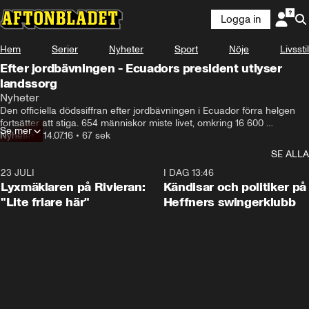
Logga in
Hem
Serier
Nyheter
Sport
Nöje
Livsstil
Efter jordbävningen - Ecuadors president utlyser
landssorg
Nyheter
Den officiella dödssiffran efter jordbävningen i Ecuador förra helgen 
fortsätter att stiga. 654 människor miste livet, omkring 16 600 
Se mer
människor skadades och ett 50-tal saknas fortfarande. Nu har 
Nyheter
•
14.07.16
•
67 sek
president Rafael Correa utlyst åtta dagars landssorg.
SE ALLA
23 JULI
2:02
I DAG 13:46
Lyxmäklaren på Rivieran:
Kändisar och politiker på
"Lite friare här"
Heffners swingerklubb