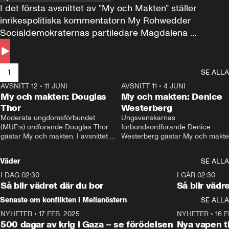
I det första avsnittet av ”My och Makten” ställer 
inrikespolitiska kommentatorn My Rohwedder 
Socialdemokraternas partiledare Magdalena 
Andersson till svars.
1
SE ALLA
AVSNITT 12
•
11 JUNI
26:27
AVSNITT 11
•
4 JUNI
2
My och makten: Douglas
My och makten: Denice
Thor
Westerberg
Moderata ungdomsförbundet 
Ungsvenskarnas 
(MUF:s) ordförande Douglas Thor 
förbundsordförande Denice 
gästar My och makten. I avsnittet 
Westerberg gästar My och makten.
diskuteras tonårsutvisningarna och 
avsnittet diskuteras migrationsfrå
hur Moderaterna ska locka väljare till 
och hur SD ska locka kvinnliga 
Väder
SE ALLA
valet i höst. 
väljare. 
I DAG 02:30
1:06
I GÅR 02:30
Så blir vädret där du bor
Så blir vädr
Senaste om konflikten i Mellanöstern
SE ALLA
NYHETER
•
17 FEB. 2025
0:45
NYHETER
•
16 F
500 dagar av krig i Gaza – se förödelsen
Nya vapen ti