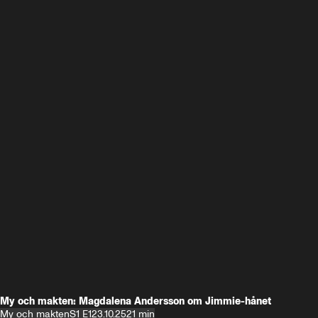
My och makten: Magdalena Andersson om Jimmie-hånet
My och makten
S1 E1
23.10.25
21 min