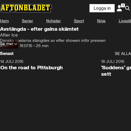
Logga in
Hem
Serier
Nyheter
Sport
Nöje
Livsstil
Avstängda - efter galna skämtet
After Ice
Danska spelarna stängdes av efter showen inför pressen
Se mer
After Ice
•
18.07.16
•
26 min
Senast
SE ALLA
14 JULI 2016
6:47
18 JULI 2016
On the road to Pittsburgh
’Suddens’ g
sett