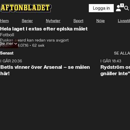
Logga in
Hem
Serier
Nyheter
Sport
Nöje
Livsstil
Hela laget i extas efter episka målet
Fotboll
Puskas award kan redan vara avgjort
Se mer
Fotboll
•
14.07.16
•
62 sek
Senast
SE ALLA
I GÅR 20:36
1:30
I GÅR 18:43
Betis vinner över Arsenal – se målen
Rydström om
här!
gnäller inte”