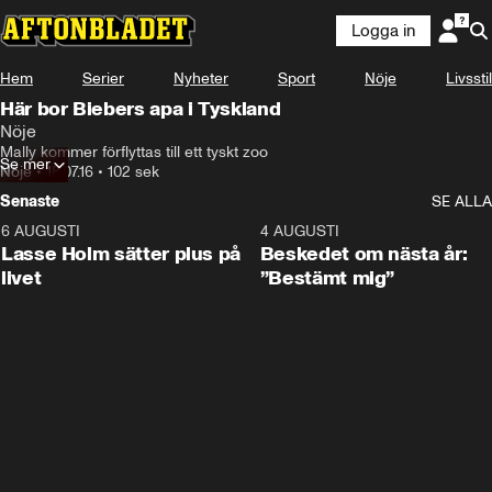
Logga in
Hem
Serier
Nyheter
Sport
Nöje
Livsstil
Här bor Biebers apa i Tyskland
Nöje
Mally kommer förflyttas till ett tyskt zoo
Se mer
Nöje
•
18.07.16
•
102 sek
Senaste
SE ALLA
6 AUGUSTI
1:04
4 AUGUSTI
Lasse Holm sätter plus på
Beskedet om nästa år:
livet
”Bestämt mig”