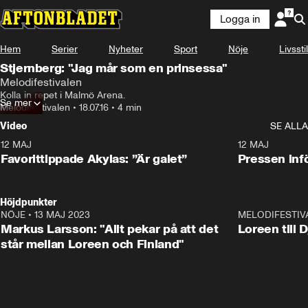
Logga in
Hem
Serier
Nyheter
Sport
Nöje
Livsstil
Stjernberg: "Jag mår som en prinsessa"
Melodifestivalen
Kolla in repet i Malmö Arena.
Se mer
Melodifestivalen
•
18.07.16
•
4 min
Video
SE ALLA
12 MAJ
1:04
12 MAJ
Favorittippade Akylas: ”Är galet”
Pressen infö
Höjdpunkter
NÖJE
•
13 MAJ 2023
18:32
MELODIFESTIV
Markus Larsson: "Allt pekar på att det
Loreen till 
står mellan Loreen och Finland"