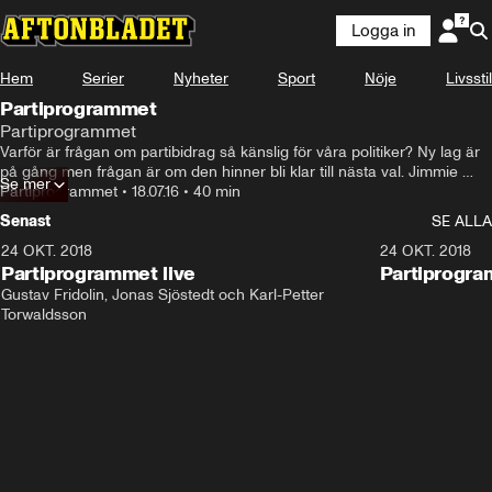
Logga in
Hem
Serier
Nyheter
Sport
Nöje
Livsstil
Partiprogrammet
Partiprogrammet
Varför är frågan om partibidrag så känslig för våra politiker? Ny lag är 
på gång men frågan är om den hinner bli klar till nästa val. Jimmie 
Se mer
Åkesson intervjuas av Lena Mellin. I studion: Kent Persson, Carin 
Partiprogrammet
•
18.07.16
•
40 min
Jämtin och Anders Lindberg.
Senast
SE ALLA
24 OKT. 2018
32:13
24 OKT. 2018
Partiprogrammet live
Partiprogra
Gustav Fridolin, Jonas Sjöstedt och Karl-Petter 
Torwaldsson