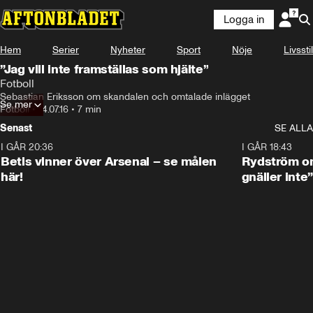
Logga in
Hem
Serier
Nyheter
Sport
Nöje
Livsstil
”Jag vill inte framställas som hjälte”
Fotboll
Sebastian Eriksson om skandalen och omtalade inlägget
Se mer
Fotboll
•
14.07.16
•
7 min
Senast
SE ALLA
I GÅR 20:36
1:30
I GÅR 18:43
Betis vinner över Arsenal – se målen
Rydström om
här!
gnäller inte”