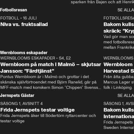
sparken från Bajen och att Henrik
Rydström tar över
Fotbollsresan
SE ALLA
FOTBOLL
•
16 JULI
0:44
FOTBOLLSRES
Niva vs. fruktsallad
Bakom kulis
skräck: ”Kry
Vad gör man som
med fotbollsres
Wernblooms eskapader
WERNBLOOMS ESKAPADER
•
S4, E2
38:23
WERNBLOOMS 
Wernbloom på match i Malmö – skjutsar
Wernbloom 
Jansson: ”Färdtjänst”
Harvestad 
Pontus Wernbloom är i Malmö och grottar i det 
Från åtta gubbar 
skånska självförtroendet med Björn Ranelid, går på 
Marcus Lager sta
MFF-match med komikern Simon ”Chippen” Svensson 
folk i Linköping
och hjälper skadade stjärnbacken Pontus Jansson 
och Wernbloom kl
Jernspets Gästar
SE ALLA
hem. 
SÄSONG 1, AVSNITT 4
13:37
SÄSONG 1, AVS
Frida Jernspets testar voltige
Bakom kuli
Frida Jernspets åker till Södertörn ryttarcenter och 
Internation
testar voltige
Frida Jernspets 
Sweden Interna