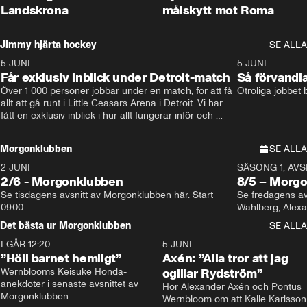
Landskrona
målskytt mot Roma
Jimmy hjärta hockey
SE ALLA
5 JUNI
11:14
5 JUNI
Får exklusiv inblick under Detroit-match
Så förvandl
Över 1 000 personer jobbar under en match, för att få 
Otroliga jobbet
allt att gå runt i Little Ceasars Arena i Detroit. Vi har 
fått en exklusiv inblick i hur allt fungerar inför och 
under match i världens bästa hockeyliga
Morgonklubben
SE ALLA
2 JUNI
SÄSONG 1, AVSN
2/6 - Morgonklubben
8/5 – Morg
Se tisdagens avsnitt av Morgonklubben här. Start 
Se fredagens av
09.00. 
Det bästa ur Morgonklubben
SE ALLA
I GÅR 12:20
1:14
5 JUNI
”Höll barnet hemligt”
Axén: ”Alla tror att jag
Wernblooms Keisuke Honda-
ogillar Rydström”
anekdoter i senaste avsnittet av 
Hör Alexander Axén och Pontus 
Morgonklubben
Wernbloom om att Kalle Karlsson 