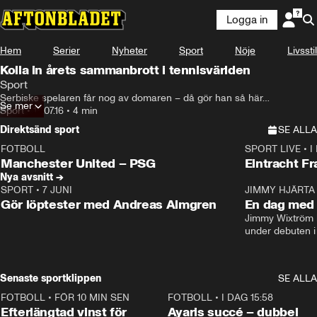
Logga in
Hem
Serier
Nyheter
Sport
Nöje
Livsstil
Kolla in årets sammanbrott i tennisvärlden
Sport
Serbiske spelaren får nog av domaren – då gör han så här…
Se mer
Sport
•
18.07.16
•
4 min
Direktsänd sport
SE ALLA
FOTBOLL
SPORT LIVE
•
I
LIVE
Plus
Plus
Manchester United – PSG
Eintracht F
Nya avsnitt →
SPORT
•
7 JUNI
16:36
JIMMY HJÄRTA
Gör löptester med Andreas Almgren
En dag med 
Jimmy Wixtröm 
under debuten i
Senaste sportklippen
SE ALLA
FOTBOLL
•
FÖR 10 MIN SEN
0:33
FOTBOLL
•
I DAG 15:58
Efterlängtad vinst för
Ayaris succé – dubbel