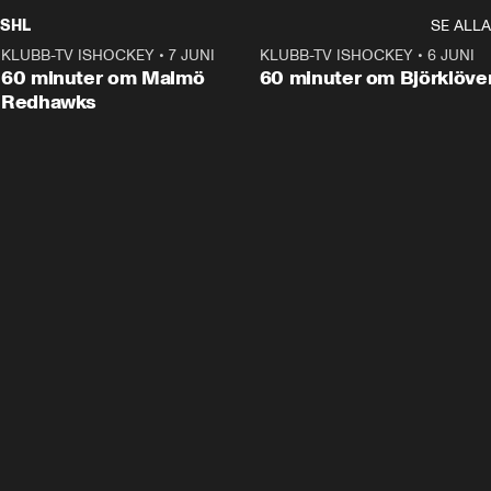
SHL
SE ALLA
KLUBB-TV ISHOCKEY
•
7 JUNI
1:02:53
KLUBB-TV ISHOCKEY
•
6 JUNI
1:0
Plus
60 minuter om Malmö
60 minuter om Björklöve
Redhawks