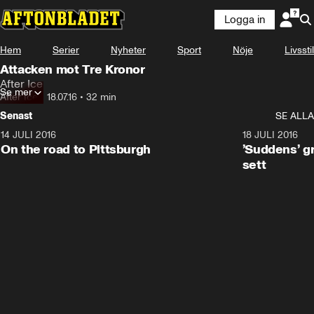
Logga in
Hem
Serier
Nyheter
Sport
Nöje
Livsstil
Attacken mot Tre Kronor
After Ice
Se mer
After Ice
•
18.07.16
•
32 min
Senast
SE ALLA
14 JULI 2016
6:47
18 JULI 2016
On the road to Pittsburgh
’Suddens’ g
sett