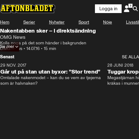
Logga in
Hem
Serier
Nyheter
Sport
Nöje
Livsstil
Nakentabben sker – i direktsändning
OMG News
Kolla noga på det som händer i bakgrunden
Se mer
OMG News
•
14.07.16
•
15 min
Senast
SE ALLA
29 NOV. 2017
14:21
28 JUNI 2018
Går ut på stan utan byxor: ”Stor trend”
Tuggar kro
Omtalade nakenmodet – kan du se vem av tjejerna 
Megastjärnan hit
som är halvnaken?
kräkas i munnen