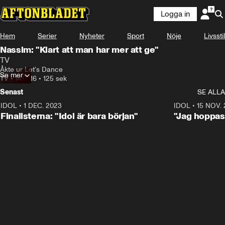
Logga in
Hem
Serier
Nyheter
Sport
Nöje
Livsstil
Nassim: "Klart att man har mer att ge"
TV
Åkte ur Let's Dance
Se mer
TV
•
14.07.16
•
125 sek
Senast
SE ALLA
IDOL
•
1 DEC. 2023
0:56
IDOL
•
15 NOV.
Finalisterna: "Idol är bara början"
"Jag hoppas 