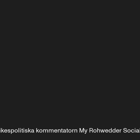
r inrikespolitiska kommentatorn My Rohwedder Soci