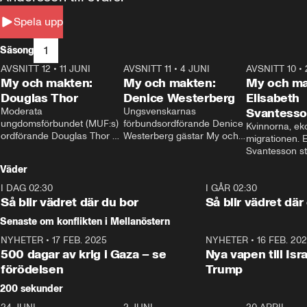
Spela upp
1
Säsong
AVSNITT 12
•
11 JUNI
26:27
AVSNITT 11
•
4 JUNI
23:40
AVSNITT 10
•
My och makten:
My och makten:
My och ma
Douglas Thor
Denice Westerberg
Elisabeth
Moderata 
Ungsvenskarnas 
Svantess
ungdomsförbundet (MUF:s) 
förbundsordförande Denice 
Kvinnorna, ek
ordförande Douglas Thor 
Westerberg gästar My och 
migrationen. E
gästar My och makten. I 
makten. I avsnittet 
Svantesson stäl
avsnittet diskuteras 
diskuteras migrationsfrågan 
när finansmini
Väder
tonårsutvisningarna och hur 
och hur SD ska locka 
Moderaterna ska locka 
kvinnliga väljare. 
I DAG 02:30
1:06
I GÅR 02:30
väljare till valet i höst. 
Så blir vädret där du bor
Så blir vädret där
Senaste om konflikten i Mellanöstern
NYHETER
•
17 FEB. 2025
0:45
NYHETER
•
16 FEB. 20
500 dagar av krig i Gaza – se
Nya vapen till Isr
förödelsen
Trump
200 sekunder