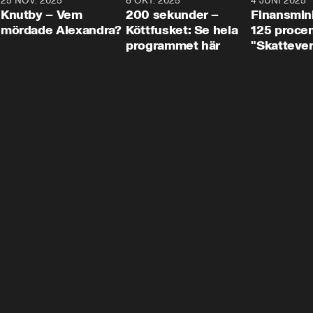
3
25 NOV. 2025
31:05
8 OKT. 2025
4:29
4 JUNI 2025
Knutby – Vem
200 sekunder –
Finansmin
mördade Alexandra?
Köttfusket: Se hela
125 procent
programmet här
"Skattever
viktig uppg