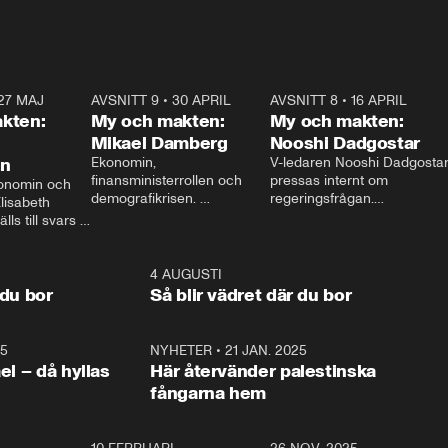
27 MAJ
3:51
AVSNITT 9
•
30 APRIL
24:00
AVSNITT 8
•
16 APRIL
25:1
kten:
My och makten:
My och makten:
Mikael Damberg
Nooshi Dadgostar
on
Ekonomin, 
V-ledaren Nooshi Dadgostar
finansministerrollen och 
pressas internt om 
onomin och 
demografikrisen. 
regeringsfrågan.

lisabeth 
Oppositionen ställs till svars 
I Aftonbladets 
ls till svars 
när Socialdemokraternas 
partiledarutfrågning ”My 
stern gästar 
Mikael Damberg gästar My 
och Makten” sätter hon ner 
My och Makten. 
och Makten. 
foten mot kritikerna:

1:06
4 AUGUSTI
1:0
– Vi ställer upp i val. Ska vi 
 du bor
Så blir vädret där du bor
vara med så sitter vi förstås 
25
1:22
NYHETER
•
21 JAN. 2025
0:5
ael – då hyllas
Här återvänder palestinska
fångarna hem