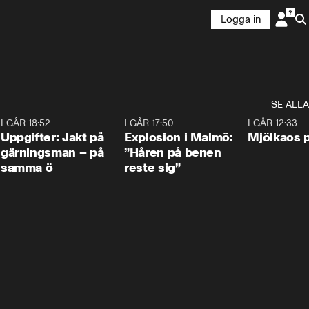
Logga in
SE ALLA
5
I GÅR 18:52
0:33
I GÅR 17:50
1:10
I GÅR 12:33
Uppgifter: Jakt på
Explosion i Malmö:
Mjölkaos p
gärningsman – på
”Håren på benen
samma ö
reste sig”