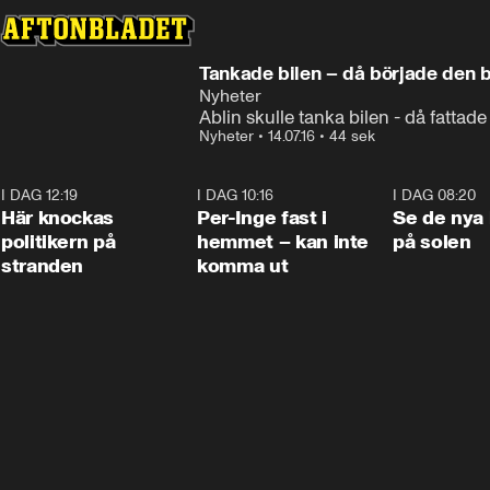
Tankade bilen – då började den 
Nyheter
Ablin skulle tanka bilen - då fattade
Nyheter
•
14.07.16
•
44 sek
I DAG 12:19
0:45
I DAG 10:16
1:26
I DAG 08:20
Här knockas
Per-Inge fast i
Se de nya 
politikern på
hemmet – kan inte
på solen
stranden
komma ut