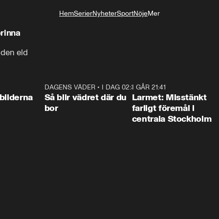
Hem
Serier
Nyheter
Sport
Nöje
Mer
Livsstil
brinna
 den eld
0:31
DAGENS VÄDER
•
I DAG 02:30
1:06
I GÅR 21:41
0:3
bilderna
Så blir vädret där du
Larmet: Misstänkt
bor
farligt föremål i
centrala Stockholm