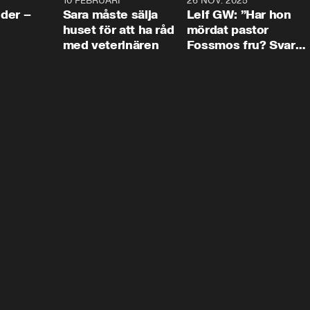
4:24
10 FEBRUARI
4:13
26 NOV. 2025
8:1
der –
Sara måste sälja
Leif GW: ”Har hon
huset för att ha råd
mördat pastor
med veterinären
Fossmos fru? Svar
nej.”