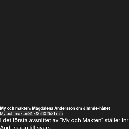
My och makten: Magdalena Andersson om Jimmie-hånet
My och makten
S1 E1
23.10.25
21 min
I det första avsnittet av ”My och Makten” ställe
Andersson till svars.