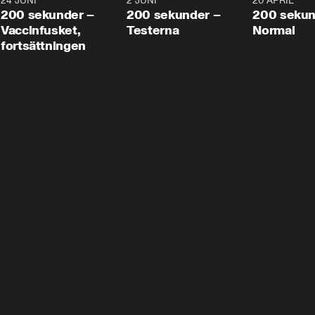
24 JUNI
5:00
2 JUNI
4:23
20 APRIL
200 sekunder –
200 sekunder –
200 sekun
Vaccinfusket,
Testerna
Normal
fortsättningen