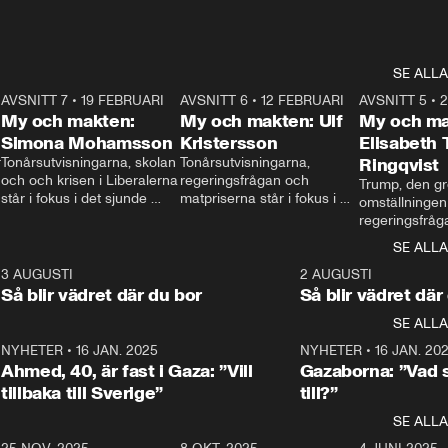
SE ALLA
7
AVSNITT 7
•
19 FEBRUARI
24:30
AVSNITT 6
•
12 FEBRUARI
27:30
AVSNITT 5
•
My och makten:
My och makten: Ulf
My och ma
Simona Mohamsson
Kristersson
Elisabeth
 
Tonårsutvisningarna, skolan 
Tonårsutvisningarna, 
Ringqvist
och och krisen i Liberalerna 
regeringsfrågan och 
Trump, den gr
står i fokus i det sjunde 
matpriserna står i fokus i 
omställningen
avsnittet av ”My och 
det sjätte avsnittet av ”My 
regeringsfråga
makten”. Se när 
och makten”. Se när 
centrum i det 
SE ALLA
Aftonbladets inrikespolitiska 
Aftonbladets inrikespolitiska 
avsnittet av ”
kommentator My 
kommentator My 
6
3 AUGUSTI
1:06
2 AUGUSTI
Makten”. Se nä
Rohwedder ställer 
Rohwedder ställer 
Så blir vädret där du bor
Så blir vädret där
Aftonbladets in
utbildnings- och 
statsminister Ulf Kristersson 
kommentator 
SE ALLA
integrationsminister Simona 
till svars.
Rohwedder stäl
Mohamsson till svars.
Centerpartiets
2
NYHETER
•
16 JAN. 2025
1:01
NYHETER
•
16 JAN. 20
Thand Ring till
Ahmed, 40, är fast i Gaza: ”Vill
Gazaborna: ”Vad s
tillbaka till Sverige”
till?”
SE ALLA