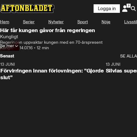
Logga in
Hem
Serier
Nyheter
Sport
Nöje
Livsstil
Här får kungen gåvor från regeringen
Kungligt
Regeringen uppvaktar kungen med en 70-årspresent
Se mer
Kungligt
•
14.07.16
•
12 min
Senast
SE ALLA
13 JUNI
1:28
13 JUNI
Förvirringen innan förlovningen: ”Gjorde
Silvias sup
slut”