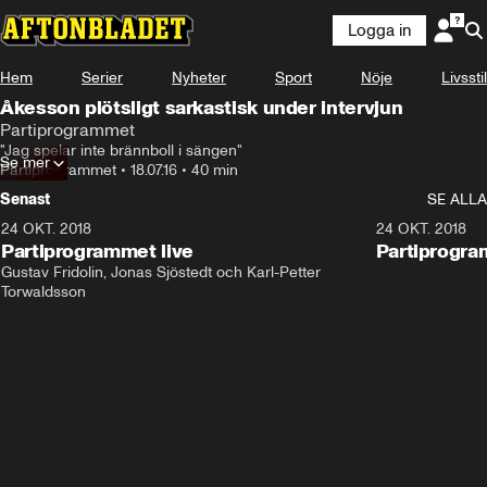
Logga in
Hem
Serier
Nyheter
Sport
Nöje
Livsstil
Åkesson plötsligt sarkastisk under intervjun
Partiprogrammet
"Jag spelar inte brännboll i sängen"
Se mer
Partiprogrammet
•
18.07.16
•
40 min
Senast
SE ALLA
24 OKT. 2018
32:13
24 OKT. 2018
Partiprogrammet live
Partiprogra
Gustav Fridolin, Jonas Sjöstedt och Karl-Petter 
Torwaldsson