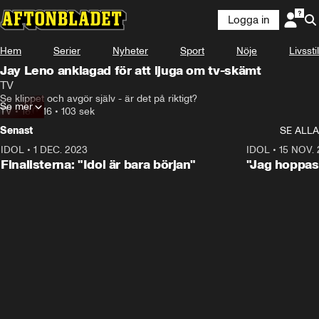
Logga in
Hem
Serier
Nyheter
Sport
Nöje
Livsstil
Jay Leno anklagad för att ljuga om tv-skämt
TV
Se klippet och avgör själv - är det på riktigt?
Se mer
TV
•
18.07.16
•
103 sek
Senast
SE ALLA
IDOL
•
1 DEC. 2023
0:56
IDOL
•
15 NOV.
Finalisterna: "Idol är bara början"
"Jag hoppas 