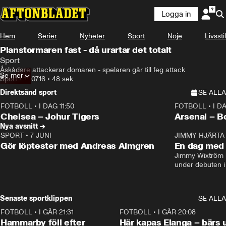
Logga in
Hem
Serier
Nyheter
Sport
Nöje
Livsstil
Planstormaren fast - då urartar det totalt
Sport
Åskådare attackerar domaren - spelaren går till feg attack
Se mer
Sport
•
14.07.16
•
48 sek
Direktsänd sport
SE ALLA
FOTBOLL
•
I DAG 11:50
FOTBOLL
•
I D
Plus
Plus
Chelsea – Johur Tigers
Arsenal – B
Nya avsnitt →
SPORT
•
7 JUNI
16:36
JIMMY HJÄRTA
Gör löptester med Andreas Almgren
En dag med 
Jimmy Wixtröm 
under debuten i
Senaste sportklippen
SE ALLA
FOTBOLL
•
I GÅR 21:31
1:28
FOTBOLL
•
I GÅR 20:08
Hammarby föll efter
Här kapas Elanga – bärs 