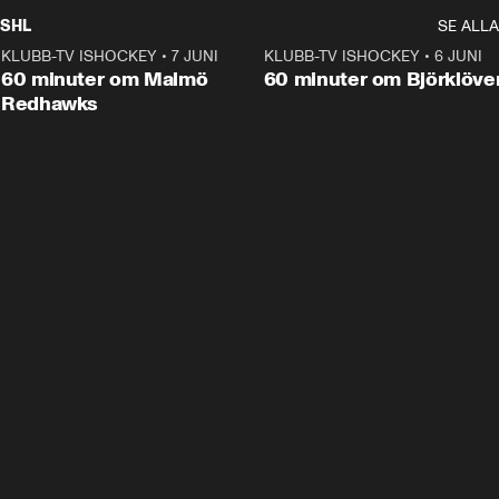
SHL
SE ALLA
KLUBB-TV ISHOCKEY
•
7 JUNI
1:02:53
KLUBB-TV ISHOCKEY
•
6 JUNI
1:0
Plus
60 minuter om Malmö
60 minuter om Björklöve
Redhawks