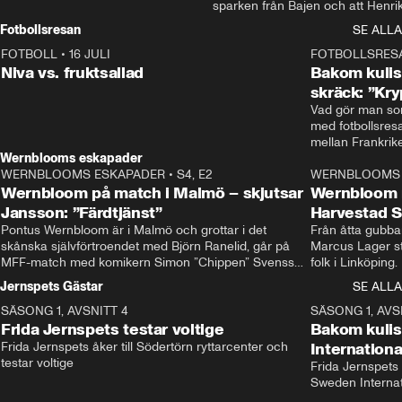
sparken från Bajen och att Henrik
Rydström tar över
Fotbollsresan
SE ALLA
FOTBOLL
•
16 JULI
0:44
FOTBOLLSRES
Niva vs. fruktsallad
Bakom kulis
skräck: ”Kry
Vad gör man som
med fotbollsres
Wernblooms eskapader
WERNBLOOMS ESKAPADER
•
S4, E2
38:23
WERNBLOOMS 
Wernbloom på match i Malmö – skjutsar
Wernbloom 
Jansson: ”Färdtjänst”
Harvestad 
Pontus Wernbloom är i Malmö och grottar i det 
Från åtta gubbar 
skånska självförtroendet med Björn Ranelid, går på 
Marcus Lager sta
MFF-match med komikern Simon ”Chippen” Svensson 
folk i Linköping
och hjälper skadade stjärnbacken Pontus Jansson 
och Wernbloom kl
Jernspets Gästar
SE ALLA
hem. 
SÄSONG 1, AVSNITT 4
13:37
SÄSONG 1, AVS
Frida Jernspets testar voltige
Bakom kuli
Frida Jernspets åker till Södertörn ryttarcenter och 
Internation
testar voltige
Frida Jernspets 
Sweden Interna