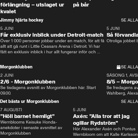
förlängning – utslaget ur
på bår
kvalet
Jimmy hjärta hockey
SE ALLA
5 JUNI
11:14
5 JUNI
Får exklusiv inblick under Detroit-match
Så förvandl
Över 1 000 personer jobbar under en match, för att få 
Otroliga jobbet
allt att gå runt i Little Ceasars Arena i Detroit. Vi har 
fått en exklusiv inblick i hur allt fungerar inför och 
under match i världens bästa hockeyliga
Morgonklubben
SE ALLA
2 JUNI
SÄSONG 1, AVSN
2/6 - Morgonklubben
8/5 – Morg
Se tisdagens avsnitt av Morgonklubben här. Start 
Se fredagens av
09.00. 
Det bästa ur Morgonklubben
SE ALLA
7 AUGUSTI
1:14
5 JUNI
”Höll barnet hemligt”
Axén: ”Alla tror att jag
Wernblooms Keisuke Honda-
ogillar Rydström”
anekdoter i senaste avsnittet av 
Hör Alexander Axén och Pontus 
Morgonklubben
Wernbloom om att Kalle Karlsson 