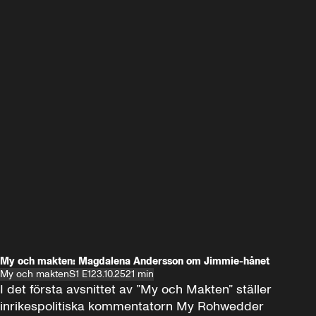
My och makten: Magdalena Andersson om Jimmie-hånet
My och makten
S1 E1
23.10.25
21 min
I det första avsnittet av ”My och Makten” ställer 
inrikespolitiska kommentatorn My Rohwedder 