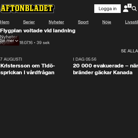
Logga in
Hem
Serier
Nyheter
Sport
Nöje
Livsstil
Flygplan voltade vid landning
Nyheter
Se mer
Nyheter
•
18.07.16
•
39 sek
SE ALLA
7 AUGUSTI
0:42
I DAG 05:56
Kristersson om Tidö-
20 000 evakuerade – nä
sprickan i vårdfrågan
bränder gäckar Kanada