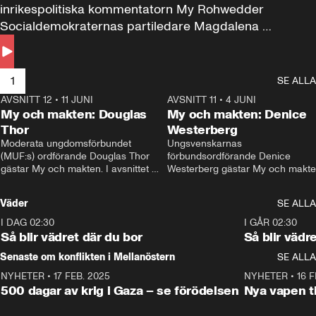
inrikespolitiska kommentatorn My Rohwedder 
Socialdemokraternas partiledare Magdalena 
Andersson till svars.
1
SE ALLA
AVSNITT 12
•
11 JUNI
26:27
AVSNITT 11
•
4 JUNI
2
My och makten: Douglas
My och makten: Denice
Thor
Westerberg
Moderata ungdomsförbundet 
Ungsvenskarnas 
(MUF:s) ordförande Douglas Thor 
förbundsordförande Denice 
gästar My och makten. I avsnittet 
Westerberg gästar My och makten.
diskuteras tonårsutvisningarna och 
avsnittet diskuteras migrationsfrå
hur Moderaterna ska locka väljare till 
och hur SD ska locka kvinnliga 
Väder
SE ALLA
valet i höst. 
väljare. 
I DAG 02:30
1:06
I GÅR 02:30
Så blir vädret där du bor
Så blir vädr
Senaste om konflikten i Mellanöstern
SE ALLA
NYHETER
•
17 FEB. 2025
0:45
NYHETER
•
16 F
500 dagar av krig i Gaza – se förödelsen
Nya vapen ti