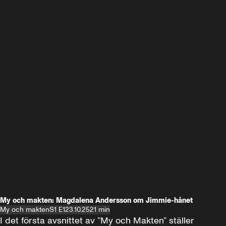
My och makten: Magdalena Andersson om Jimmie-hånet
My och makten
S1 E1
23.10.25
21 min
I det första avsnittet av ”My och Makten” ställer 