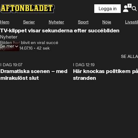
Logga in
Hem
Serier
Nyheter
Sport
Nöje
Livsstil
TV-klippet visar sekunderna efter succébilden
Nyheter
Bilden har blivit en viral succé
Se mer
Nyheter
•
14.07.16
•
42 sek
SE ALLA
I DAG 19:07
0:42
I DAG 12:19
Dramatiska scenen – med
Här knockas politikern p
mirakulöst slut
stranden