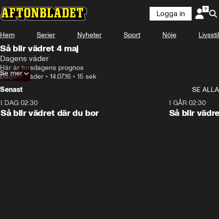
Logga in
Hem
Serier
Nyheter
Sport
Nöje
Livsstil
Så blir vädret 4 maj
Dagens väder
Här är torsdagens prognos
Se mer
Dagens väder
•
14.07.16
•
15 sek
Senast
SE ALLA
I DAG 02:30
1:06
I GÅR 02:30
Så blir vädret där du bor
Så blir vädr