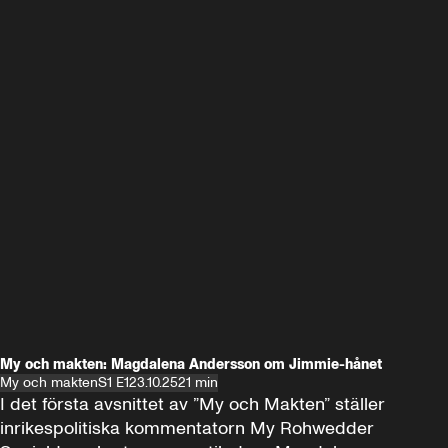
My och makten: Magdalena Andersson om Jimmie-hånet
My och makten
S1 E1
23.10.25
21 min
I det första avsnittet av ”My och Makten” ställer 
inrikespolitiska kommentatorn My Rohwedder 