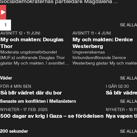
Socialdemokraternas partiledare Magdalena 
Andersson till svars.
1
SE ALLA
AVSNITT 12
•
11 JUNI
26:27
AVSNITT 11
•
4 JUNI
2
My och makten: Douglas
My och makten: Denice
Thor
Westerberg
Moderata ungdomsförbundet 
Ungsvenskarnas 
(MUF:s) ordförande Douglas Thor 
förbundsordförande Denice 
gästar My och makten. I avsnittet 
Westerberg gästar My och makten.
diskuteras tonårsutvisningarna och 
avsnittet diskuteras migrationsfrå
hur Moderaterna ska locka väljare till 
och hur SD ska locka kvinnliga 
Väder
SE ALLA
valet i höst. 
väljare. 
FÖR 4 MIN SEN
1:06
I GÅR 02:30
Så blir vädret där du bor
Så blir vädr
Senaste om konflikten i Mellanöstern
SE ALLA
NYHETER
•
17 FEB. 2025
0:45
NYHETER
•
16 F
500 dagar av krig i Gaza – se förödelsen
Nya vapen ti
200 sekunder
SE ALLA