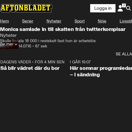
Logga in
Hem
Serier
Nyheter
Sport
Nöje
Livsstil
Monica samlade in till skatten från twitterkompisar
Nyheter
Skulle betala 18 000 i restskatt fast hon är arbetslös
Se mer
Nyheter
•
14.07.16
•
87 sek
SE ALLA
DAGENS VÄDER
•
FÖR 4 MIN SEN
1:06
I GÅR 19:07
Så blir vädret där du bor
Här somnar programleda
– i sändning