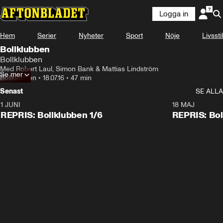
Logga in
Hem
Serier
Nyheter
Sport
Nöje
Livsstil
Bollklubben
Bollklubben
Med Robert Laul, Simon Bank & Mattias Lindström
Se mer
Bollklubben
•
18.07.16
•
47 min
Senast
SE ALLA
1 JUNI
18 MAJ
REPRIS: Bollklubben 1/6
REPRIS: Bol