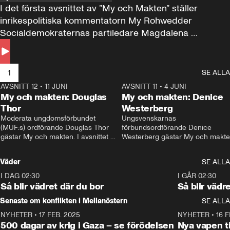
I det första avsnittet av ”My och Makten” ställer 
inrikespolitiska kommentatorn My Rohwedder 
Socialdemokraternas partiledare Magdalena 
Andersson till svars.
1
SE ALLA
AVSNITT 12
•
11 JUNI
26:27
AVSNITT 11
•
4 JUNI
2
My och makten: Douglas
My och makten: Denice
Thor
Westerberg
Moderata ungdomsförbundet 
Ungsvenskarnas 
(MUF:s) ordförande Douglas Thor 
förbundsordförande Denice 
gästar My och makten. I avsnittet 
Westerberg gästar My och makten.
diskuteras tonårsutvisningarna och 
avsnittet diskuteras migrationsfrå
hur Moderaterna ska locka väljare till 
och hur SD ska locka kvinnliga 
Väder
SE ALLA
valet i höst. 
väljare. 
I DAG 02:30
1:06
I GÅR 02:30
Så blir vädret där du bor
Så blir vädr
Senaste om konflikten i Mellanöstern
SE ALLA
NYHETER
•
17 FEB. 2025
0:45
NYHETER
•
16 F
500 dagar av krig i Gaza – se förödelsen
Nya vapen ti