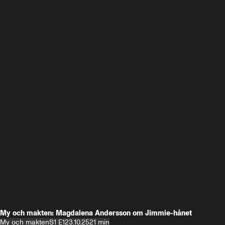
My och makten: Magdalena Andersson om Jimmie-hånet
My och makten
S1 E1
23.10.25
21 min