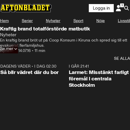
Logga in
Hem
Serier
Nyheter
Sport
Nöje
Livsstil
Kraftig brand totalförstörde matbutik
Nyheter
En kraftig brand bröt ut på Coop Konsum i Kiruna och spred sig till ett 
evakuerat flerfamiljshus.
Se mer
Nyheter
•
14.07.16
•
11 min
SE ALLA
DAGENS VÄDER
•
I DAG 02:30
1:06
I GÅR 21:41
Så blir vädret där du bor
Larmet: Misstänkt farligt
föremål i centrala
Stockholm