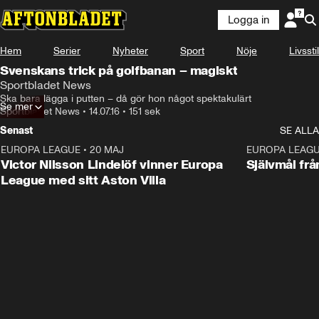
Logga in
Hem
Serier
Nyheter
Sport
Nöje
Livsstil
Svenskans trick på golfbanan – magiskt
Sportbladet News
Ska bara lägga i putten – då gör hon något spektakulärt
Se mer
Sportbladet News
•
14.07.16
•
151 sek
Senast
SE ALLA
EUROPA LEAGUE
•
20 MAJ
1:32
EUROPA LEAG
Victor Nilsson Lindelöf vinner Europa
Självmål frå
League med sitt Aston Villa