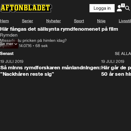
Logga in
Hem
Serier
Nyheter
Sport
Nöje
Livsstil
Här fångas det sällsynta rymdfenomenet på film
Rymden
Missade du pricken på himlen idag?
Se mer
Rymden
•
14.07.16
•
68 sek
Senast
SE ALLA
19 JULI 2019
1:14
19 JULI 2019
Så minns rymdforskaren månlandningen:
Här går de 
"Nackhåren reste sig"
50 år sen hi