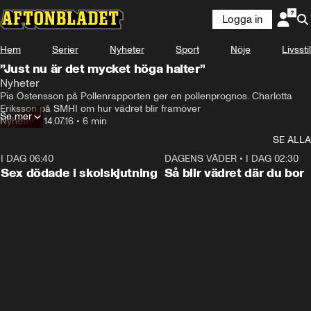
Logga in
Hem
Serier
Nyheter
Sport
Nöje
Livsstil
”Just nu är det mycket höga halter”
Nyheter
Pia Östensson på Pollenrapporten ger en pollenprognos. Charlotta 
Eriksson på SMHI om hur vädret blir framöver
Se mer
Nyheter
•
14.07.16
•
6 min
SE ALLA
I DAG 06:40
0:47
DAGENS VÄDER
•
I DAG 02:30
Sex dödade i skolskjutning
Så blir vädret där du bor