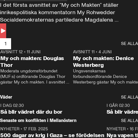
I det första avsnittet av ”My och Makten” ställer 
inrikespolitiska kommentatorn My Rohwedder 
Socialdemokraternas partiledare Magdalena 
Andersson till svars.
1
SE ALLA
AVSNITT 12
•
11 JUNI
26:27
AVSNITT 11
•
4 JUNI
2
My och makten: Douglas
My och makten: Denice
Thor
Westerberg
Moderata ungdomsförbundet 
Ungsvenskarnas 
(MUF:s) ordförande Douglas Thor 
förbundsordförande Denice 
gästar My och makten. I avsnittet 
Westerberg gästar My och makten.
diskuteras tonårsutvisningarna och 
avsnittet diskuteras migrationsfrå
hur Moderaterna ska locka väljare till 
och hur SD ska locka kvinnliga 
Väder
SE ALLA
valet i höst. 
väljare. 
I DAG 02:30
1:06
I GÅR 02:30
Så blir vädret där du bor
Så blir vädr
Senaste om konflikten i Mellanöstern
SE ALLA
NYHETER
•
17 FEB. 2025
0:45
NYHETER
•
16 F
500 dagar av krig i Gaza – se förödelsen
Nya vapen ti