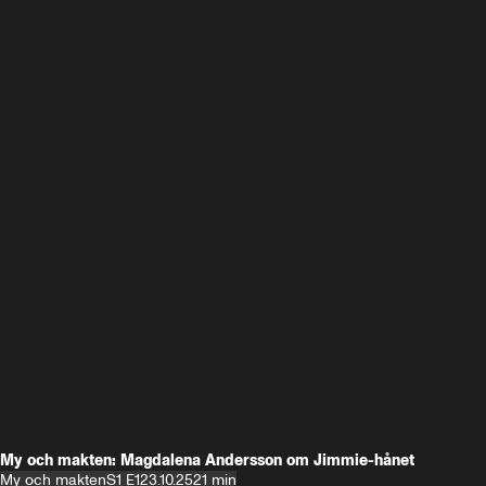
My och makten: Magdalena Andersson om Jimmie-hånet
My och makten
S1 E1
23.10.25
21 min