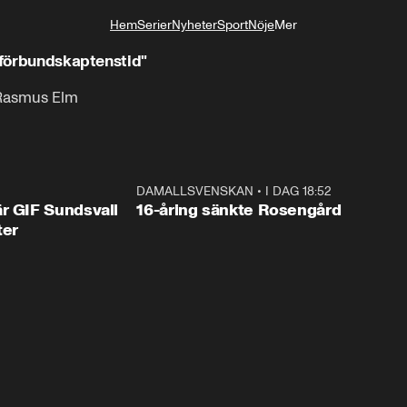
Hem
Serier
Nyheter
Sport
Nöje
Mer
Livsstil
n förbundskaptenstid"
l Rasmus Elm
1:44
DAMALLSVENSKAN
•
I DAG 18:52
0:4
r GIF Sundsvall
16-åring sänkte Rosengård
ter