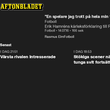
”En spelare jag trott på hela mi
Fotboll
Erik Hamréns kärleksförklaring til
Fotboll
•
14.07.16
•
166 sek
Rasmus Elm
Fotboll
Senast
I DAG 21:51
0:31
I DAG 18:53
Värsta rivalen intresserade
Stökiga scener nä
tunga svit fortsät