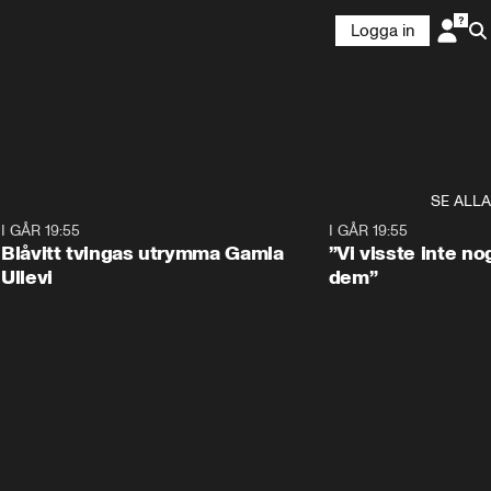
Logga in
SE ALLA
7
I GÅR 19:55
0:29
I GÅR 19:55
Blåvitt tvingas utrymma Gamla
”Vi visste inte n
Ullevi
dem”